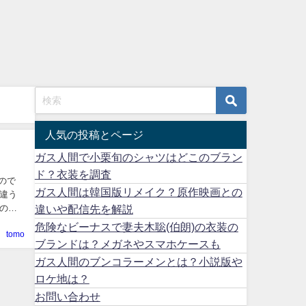
人気の投稿とページ
ガス人間で小栗旬のシャツはどこのブラン
ド？衣装を調査
ので
ガス人間は韓国版リメイク？原作映画との
違う
の
違いや配信先を解説
危険なビーナスで妻夫木聡(伯朗)の衣装の
tomo
ブランドは？メガネやスマホケースも
ガス人間のブンコラーメンとは？小説版や
ロケ地は？
お問い合わせ