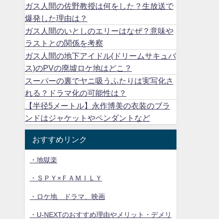
ガス人間の佐野教授は何をした？生放送で
爆発した理由は？
ガス人間のいとしのエリーはなぜ？意味や
ラストとの関係を考察
ガス人間の地下アイドル(ドリームサキュバ
ス)のPVの廃墟ロケ地はどこ？
スーパーの裏でヤニ吸うふたりは実写化さ
れる？ドラマ化の可能性は？
【半径5メートル】永作博美の衣装のブラ
ンドはジャケットやペンダントなど
おすすめリンク
・地獄楽
・ＳＰＹ×ＦＡＭＩＬＹ
・ロケ地 ドラマ、映画
・U-NEXTのおすすめ理由やメリット・デメリ