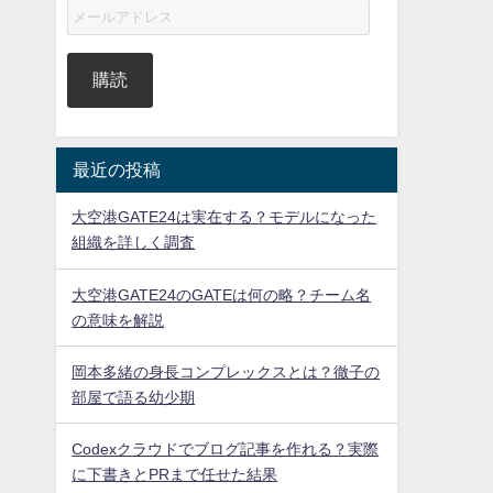
購読
最近の投稿
大空港GATE24は実在する？モデルになった
組織を詳しく調査
大空港GATE24のGATEは何の略？チーム名
の意味を解説
岡本多緒の身長コンプレックスとは？徹子の
部屋で語る幼少期
Codexクラウドでブログ記事を作れる？実際
に下書きとPRまで任せた結果