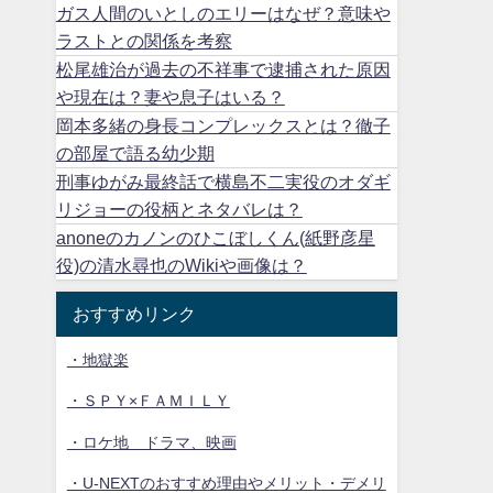
ガス人間のいとしのエリーはなぜ？意味や
ラストとの関係を考察
松尾雄治が過去の不祥事で逮捕された原因
や現在は？妻や息子はいる？
岡本多緒の身長コンプレックスとは？徹子
の部屋で語る幼少期
刑事ゆがみ最終話で横島不二実役のオダギ
リジョーの役柄とネタバレは？
anoneのカノンのひこぼしくん(紙野彦星
役)の清水尋也のWikiや画像は？
おすすめリンク
・地獄楽
・ＳＰＹ×ＦＡＭＩＬＹ
・ロケ地 ドラマ、映画
・U-NEXTのおすすめ理由やメリット・デメリ