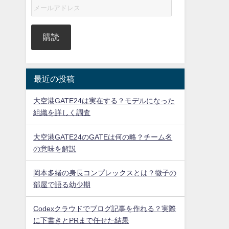
購読
最近の投稿
大空港GATE24は実在する？モデルになった
組織を詳しく調査
大空港GATE24のGATEは何の略？チーム名
の意味を解説
岡本多緒の身長コンプレックスとは？徹子の
部屋で語る幼少期
Codexクラウドでブログ記事を作れる？実際
に下書きとPRまで任せた結果