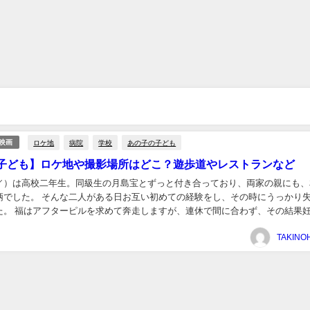
ロケ地
病院
学校
あの子の子ども
・映画
子ども】ロケ地や撮影場所はどこ？遊歩道やレストランなど
／）は高校二年生。同級生の月島宝とずっと付き合っており、両家の親にも、
柄でした。 そんな二人がある日お互い初めての経験をし、その時にうっかり
ず、その結果妊娠し
うセンセーショナルなドラマが始まりました。...