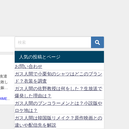
人気の投稿とページ
お問い合わせ
ガス人間で小栗旬のシャツはどこのブラン
友達
ド？衣装を調査
失敗し
ガス人間の佐野教授は何をした？生放送で
爆発した理由は？
TAKINOHIMEMIKO
ガス人間のブンコラーメンとは？小説版や
ロケ地は？
ガス人間は韓国版リメイク？原作映画との
違いや配信先を解説