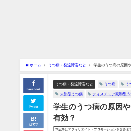
ホーム
うつ病・発達障害など
学生のうつ病の原因
うつ病・発達障害など
うつ病
う
Facebook
未熟型うつ病
ディスチミア親和型う
学生のうつ病の原因や
Twitter
有効？
はてブ
本記事はアフィリエイト・プロモーションを含みま