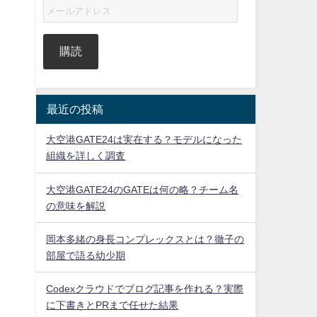
購読
最近の投稿
大空港GATE24は実在する？モデルになった
組織を詳しく調査
大空港GATE24のGATEは何の略？チーム名
の意味を解説
岡本多緒の身長コンプレックスとは？徹子の
部屋で語る幼少期
Codexクラウドでブログ記事を作れる？実際
に下書きとPRまで任せた結果