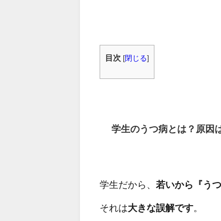
目次
[
閉じる
]
学生のうつ病とは？原因
学生だから、
若いから『う
それは
大きな誤解です
。