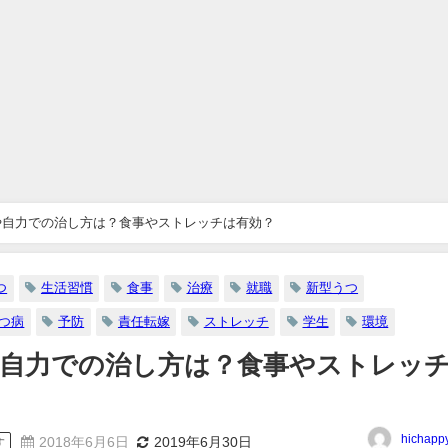
や自力での治し方は？食事やストレッチは有効？
つ
生活習慣
食事
治療
就職
新型うつ
つ病
予防
責任転嫁
ストレッチ
学生
環境
自力での治し方は？食事やストレッ
hichapp
2018年6月6日
2019年6月30日
す