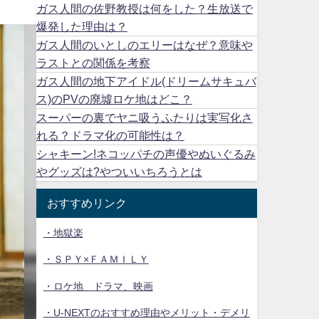
ガス人間の佐野教授は何をした？生放送で
爆発した理由は？
ガス人間のいとしのエリーはなぜ？意味や
ラストとの関係を考察
ガス人間の地下アイドル(ドリームサキュバ
ス)のPVの廃墟ロケ地はどこ？
スーパーの裏でヤニ吸うふたりは実写化さ
れる？ドラマ化の可能性は？
シャキーン!ネコッパチの声優やぬいぐるみ
やグッズは?やついいちろうとは
おすすめリンク
・地獄楽
・ＳＰＹ×ＦＡＭＩＬＹ
・ロケ地 ドラマ、映画
・U-NEXTのおすすめ理由やメリット・デメリ