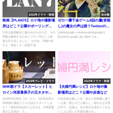
2022年ドラマ・映画
未分類
映画【PLAN75】ロケ地や撮影場
ゼロ一攫千金ゲーム8話の鏖(皆殺
所はどこ？公園やボーリング場
し)の魔女の声は誰？Twitterの反
など
応は？
日本は超高齢化に歯止めがかからず、その
(adsbygoogle = window.adsbygoogle ||
問題を解決するためにプラン75という政
[]).push({ google_ad_client: "ca-...
策を打ち出しました。 その頃、78歳の未
亡人・角谷ミチ（倍賞千恵...
2019年テレビ・ドラマ
2022年ドラマ・映画
NHK朝ドラ【スカーレット】ヒ
【夫婦円満レシピ】ロケ地や撮
ロイン河原喜美子の元ネタやモ
影場所はどこ？公園や歩道など
デルは誰？
2019年9月30日（月）から、101作品目の
仁科志保は優しい夫・浩介と幼稚園に通う
NHK朝の連続ドラマ小説がスタートしま
一人娘・梢との三人暮らし。穏やかな日常
す！！第101作品目となるのは、戸田恵梨
の中で、志保は、夫が自分を求めてくれな
香さん主演の「ス...
いことに対して不満を募らせ...