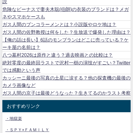
説
危険なビーナスで妻夫木聡(伯朗)の衣装のブランドは？メガ
ネやスマホケースも
ガス人間のブンコラーメンとは？小説版やロケ地は？
ガス人間の佐野教授は何をした？生放送で爆発した理由は？
【俺の話は長い】6話のモンブランはどこに売っている？ケ
ーキ屋の名前は？
八つ墓村2026は原作と違う？過去映画との比較は？
絶対零度の最終回ラストで沢村一樹の演技がすごい？Twitter
では感動という声
カッシーニ最後の写真の土星に涙する？他の探査機の最後の
カメラ画像など
ガス人間の京子は最後どうなった？生きてるのかラスト考察
おすすめリンク
・地獄楽
・ＳＰＹ×ＦＡＭＩＬＹ