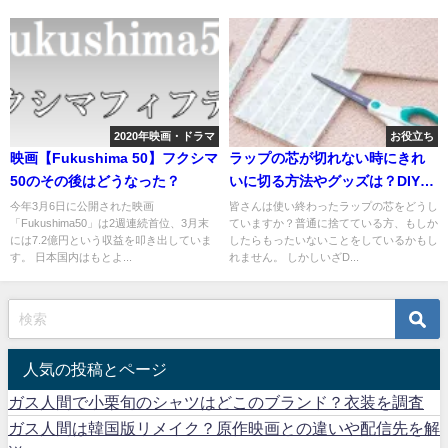
2020年映画・ドラマ
お役立ち
映画【Fukushima 50】フクシマ
ラップの芯が切れない時にきれ
50のその後はどうなった？
いに切る方法やグッズは？DIYで
の活用は？
今年3月6日に公開された映画
皆さんは使い終わったラップの芯をどうし
「Fukushima50」は2週連続首位、3月末
ていますか？普通に捨てている方、もしか
には7.2億円という収益を叩き出していま
したらもったいないことをしているかもし
す。 日本国内はもとよ...
れません。 しかしいざD...
人気の投稿とページ
ガス人間で小栗旬のシャツはどこのブランド？衣装を調査
ガス人間は韓国版リメイク？原作映画との違いや配信先を解