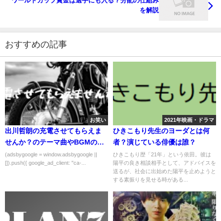
ワールドカップ賞金は選手にも入る？分配の仕組み
を解説
おすすめの記事
お笑い
2021年映画・ドラマ
出川哲朗の充電させてもらえま
ひきこもり先生のヨーダとは何
せんか？のテーマ曲やBGMの挿
者？演じている俳優は誰？
入曲のまとめ
(adsbygoogle = window.adsbygoogle ||
ひきこもり歴「21年」という依田。彼は
[]).push({ google_ad_client: "ca-...
陽平の良き相談相手として、アドバイスを
送るが、社会に出始めた陽平を止めようと
する素振りを見せる時がある...