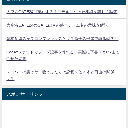
大空港GATE24は実在する？モデルになった組織を詳しく調査
大空港GATE24のGATEは何の略？チーム名の意味を解説
岡本多緒の身長コンプレックスとは？徹子の部屋で語る幼少期
Codexクラウドでブログ記事を作れる？実際に下書きとPRまで
任せた結果
スーパーの裏でヤニ吸うふたりは恋愛？佐々木と田山の関係
は？
スポンサーリンク