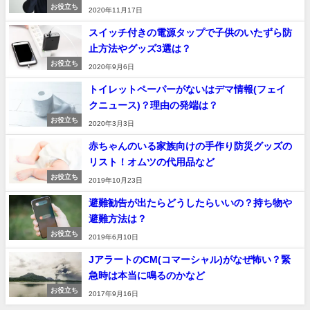
お役立ち
2020年11月17日
スイッチ付きの電源タップで子供のいたずら防
止方法やグッズ3選は？
お役立ち
2020年9月6日
トイレットペーパーがないはデマ情報(フェイ
クニュース)？理由の発端は？
お役立ち
2020年3月3日
赤ちゃんのいる家族向けの手作り防災グッズの
リスト！オムツの代用品など
お役立ち
2019年10月23日
避難勧告が出たらどうしたらいいの？持ち物や
避難方法は？
お役立ち
2019年6月10日
JアラートのCM(コマーシャル)がなぜ怖い？緊
急時は本当に鳴るのかなど
お役立ち
2017年9月16日