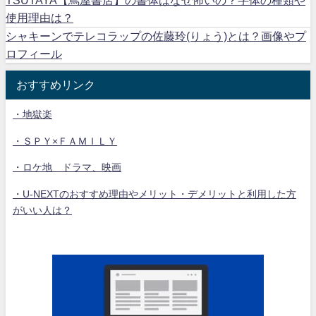
TSUTAYA【蔦屋書店】の書体はなぜ怖いの？字体の種類や
使用理由は？
シャキーンでテレコラップの佐藤玲(りょう)とは？画像やプ
ロフィール
おすすめリンク
・地獄楽
・ＳＰＹ×ＦＡＭＩＬＹ
・ロケ地 ドラマ、映画
・U-NEXTのおすすめ理由やメリット・デメリットと利用した方
がいい人は？