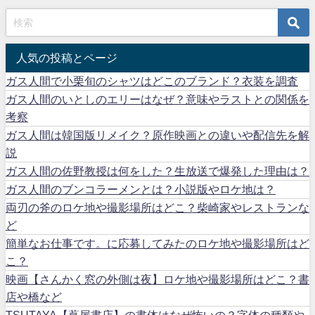
人気の投稿とページ
ガス人間で小栗旬のシャツはどこのブランド？衣装を調査
ガス人間のいとしのエリーはなぜ？意味やラストとの関係を
考察
ガス人間は韓国版リメイク？原作映画との違いや配信先を解
説
ガス人間の佐野教授は何をした？生放送で爆発した理由は？
ガス人間のブンコラーメンとは？小説版やロケ地は？
両刃の斧のロケ地や撮影場所はどこ？柴崎家やレストランな
ど
簡単なお仕事です。に応募してみたのロケ地や撮影場所はど
こ？
映画【さんかく窓の外側は夜】ロケ地や撮影場所はどこ？書
店や橋など