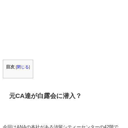
目次
[
閉じる
]
元CA達が白露会に潜入？
今回はANAの本社がある汐留シティーセンターの42階で