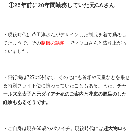
①25年前に20年間勤務していた元CAさん
・現役時代は芦田淳さんがデザインした制服を着て勤務し
てたようで、その
制服の話題
でマツコさんと盛り上がっ
ていました。
・飛行機は727の時代で、その他にも首相や天皇などを乗せ
る特別フライト便に携わっていたこともある。また、
チャ
ールズ皇太子と元ダイアナ妃のご案内と花束の贈呈のした
経験もあるそうです。
・ご自身は現在66歳のバツイチ。現役時代には
超大物ロッ