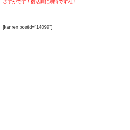
さすがです！復活劇に期待ですね！
[kanren postid="14099"]