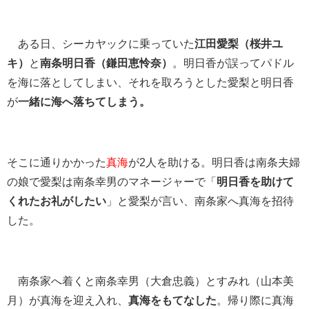
ある日、シーカヤックに乗っていた
江田愛梨（桜井ユ
キ）
と
南条明日香（鎌田恵怜奈）
。明日香が誤ってパドル
を海に落としてしまい、それを取ろうとした愛梨と明日香
が
一緒に海へ落ちてしまう。
そこに通りかかった
真海
が2人を助ける。明日香は南条夫婦
の娘で愛梨は南条幸男のマネージャーで「
明日香を助けて
くれたお礼がしたい
」と愛梨が言い、南条家へ真海を招待
した。
南条家へ着くと南条幸男（大倉忠義）とすみれ（山本美
月）が真海を迎え入れ、
真海をもてなした
。帰り際に真海