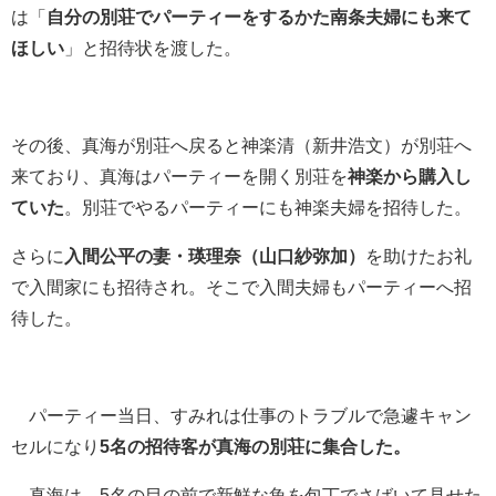
は「
自分の別荘でパーティーをするかた南条夫婦にも来て
ほしい
」と招待状を渡した。
その後、真海が別荘へ戻ると神楽清（新井浩文）が別荘へ
来ており、真海はパーティーを開く別荘を
神楽から購入し
ていた
。別荘でやるパーティーにも神楽夫婦を招待した。
さらに
入間公平の妻・瑛理奈（山口紗弥加）
を助けたお礼
で入間家にも招待され。そこで入間夫婦もパーティーへ招
待した。
パーティー当日、すみれは仕事のトラブルで急遽キャン
セルになり
5名の招待客が真海の別荘に集合した。
真海は、5名の目の前で新鮮な魚を包丁でさばいて見せた