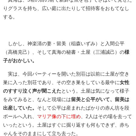
りグラスを持ち、広い庭に出たりして招待客をおもてなし
する。
しかし、神楽清の妻・留美（稲森いずみ）と入間公平
（高橋克己）、そして真海の秘書・土屋（三浦誠己）の
様
子がおかしい。
実は、今回パーティーを開いた別荘は以前に土屋が空き
巣に入った別荘であり、その空き巣をしている最中に
女性
のすすり泣く声が聞こえた
という。土屋は気になって様子
をみてみると、なんと現場には
留美と公平がいて、留美は
出産していた。
そして公平は産まれたばかりの赤ん坊を段
ボールへ入れ、
マリア像の下に埋め
、2人はその場を去って
いったという。土屋はすぐに掘り返すも何もできず、赤ち
ゃんをそのままにして立ち去った。