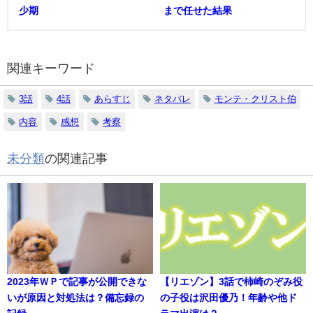
少期
まで任せた結果
関連キーワード
3話
4話
あらすじ
ネタバレ
モンテ・クリスト伯
内容
感想
考察
未分類
の関連記事
2023年ＷＰで記事が公開できな
【リエゾン】3話で柿崎のぞみ役
いが原因と対処法は？備忘録の
の子役は沢田優乃！年齢や他ド