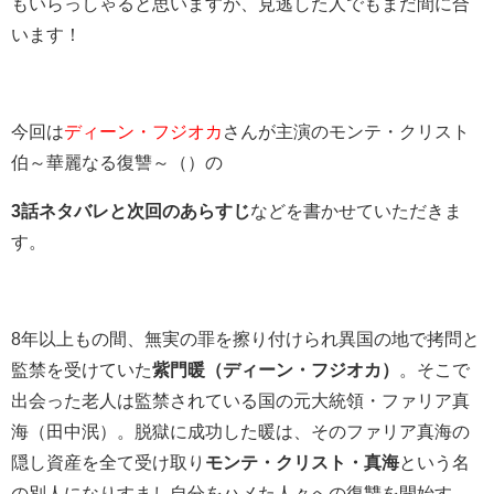
もいらっしゃると思いますが、見逃した人でもまだ間に合
います！
今回は
ディーン・フジオカ
さんが主演のモンテ・クリスト
伯～華麗なる復讐～（）の
3話ネタバレと次回のあらすじ
などを書かせていただきま
す。
8年以上もの間、無実の罪を擦り付けられ異国の地で拷問と
監禁を受けていた
紫門暖（ディーン・フジオカ）
。そこで
出会った老人は監禁されている国の元大統領・ファリア真
海（田中泯）。脱獄に成功した暖は、そのファリア真海の
隠し資産を全て受け取り
モンテ・クリスト・真海
という名
の別人になりすまし自分をハメた人々への復讐を開始す