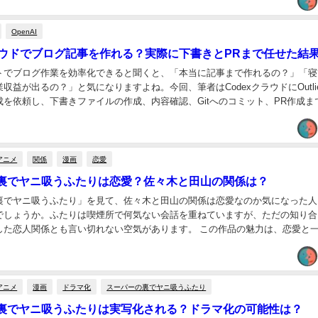
OpenAI
クラウドでブログ記事を作れる？実際に下書きとPRまで任せた結
ントでブログ作業を効率化できると聞くと、「本当に記事まで作れるの？」「寝
業収益が出るの？」と気になりますよね。今回、筆者はCodexクラウドにOutlier
成を依頼し、下書きファイルの作成、内容確認、Gitへのコミット、PR作成ま
論からいうと、ブログ記...
アニメ
関係
漫画
恋愛
裏でヤニ吸うふたりは恋愛？佐々木と田山の関係は？
裏でヤニ吸うふたり」を見て、佐々木と田山の関係は恋愛なのか気になった人
でしょうか。ふたりは喫煙所で何気ない会話を重ねていますが、ただの知り合
した恋人関係とも言い切れない空気があります。 この作品の魅力は、恋愛と
大人の距離感にあります。佐々木にとって田山との...
アニメ
漫画
ドラマ化
スーパーの裏でヤニ吸うふたり
裏でヤニ吸うふたりは実写化される？ドラマ化の可能性は？