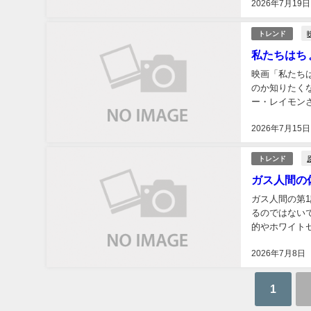
2026年7月19日
トレンド
私たちはち
映画「私たち
のか知りたく
ー・レイモンさん
の出会いと居場
2026年7月15日
トレンド
ガス人間の
ガス人間の第
るのではない
的やホワイトセ
間」の事件や佐
2026年7月8日
1