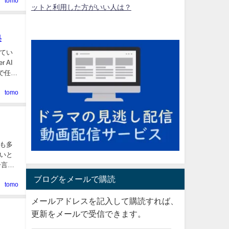
tomo
ットと利用した方がいい人は？
果
てい
 AI
で任せ
tomo
も多
いと
一言で
ブログをメールで購読
tomo
メールアドレスを記入して購読すれば、
更新をメールで受信できます。