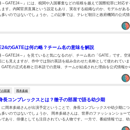
港～GATE24～』には、税関や入国審査などの垣根を越えて国際犯罪に対応す
します。内閣官房直属という設定もあり、実在する組織なのか、モデルがある
も多いのではないでしょうか。この記事では、テレビ朝日と政府機関の公式情
24と実在組織の違いや共通点を整理します。...
E24のGATEは何の略？チーム名の意味を解説
～GATE24～』を見ていると気になるのが、チーム名の「GATE」です。空
葉にも見えますが、作中では別の英語を組み合わせた名称として使われていま
、GATEの正式名称と日本語での意味、チームが結成された理由を公式情報か
て、数字の「24」に込められた意味に...
子の部屋
岡本多緒
身長コンプレックスとは？徹子の部屋で語る幼少期
』に岡本多緒さんが出演予定ということで、身長コンプレックスや幼少期につ
も多いのではないでしょうか。 岡本多緒さんは、世界のファッションショー
ルであり、俳優としても注目されている人物です。一方で、番組情報では、幼
プレックスで、自分に自信を持てなかった時期があ...