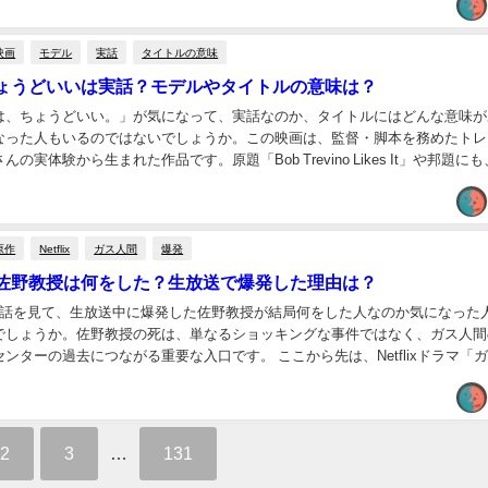
映画
モデル
実話
タイトルの意味
ょうどいいは実話？モデルやタイトルの意味は？
は、ちょうどいい。」が気になって、実話なのか、タイトルにはどんな意味が
なった人もいるのではないでしょうか。この映画は、監督・脚本を務めたトレ
の実体験から生まれた作品です。原題「Bob Trevino Likes It」や邦題に
所のテーマが込められてい...
原作
Netflix
ガス人間
爆発
佐野教授は何をした？生放送で爆発した理由は？
1話を見て、生放送中に爆発した佐野教授が結局何をした人なのか気になった
でしょうか。佐野教授の死は、単なるショッキングな事件ではなく、ガス人間
ンターの過去につながる重要な入口です。 ここから先は、Netflixドラマ「
野教授に関するネタバレを含みます。ま...
2
3
…
131