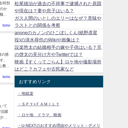
る特別
松尾雄治が過去の不祥事で逮捕された原因
のか
や現在は？妻や息子はいる？
報を
ガス人間のいとしのエリーはなぜ？意味や
ラストとの関係を考察
tomo
anoneのカノンのひこぼしくん(紙野彦星
役)の清水尋也のWikiや画像は？
設楽悠太の結婚相手の嫁や子供はいる？兄
の啓太の見分け方やTwitterでは？
港の搭
す。
映画【すくってごらん】ロケ地や撮影場所
ら整理
はどこ？カフェや古民家など
tomo
おすすめリンク
・地獄楽
・ＳＰＹ×ＦＡＭＩＬＹ
いて
で活躍
・ロケ地 ドラマ、映画
少期
・U-NEXTのおすすめ理由やメリット・デメリ