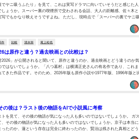
裏でヤニ吸うふたり」を見て、これは実写ドラマに向いていそうだと感じた人
でしょうか。スーパー裏の喫煙所で交わされる会話、大人の距離感、佐々木と
実写でもかなり映えそうですよね。 ただし、現時点で「スーパーの裏でヤニ
やドラマ化が発表されているわけではありません。...
原作
比較
清水崇
尾上松也
026は原作と違う？過去映画との比較は？
村2026」が公開されると聞いて、原作と違うのか、過去映画とどう違うのか
のではないでしょうか。「八つ墓村」は横溝正史さんの有名作であり、これま
てきた作品です。そのため、2026年版も原作小説や1977年版、1996年版と
りそうです。 八つ墓村2026...
その後は？ラスト後の物語をAIで小説風に考察
トを見て、その後の物語が気になった人も多いのではないでしょうか。 ガス人間
て、その後の物語が気になった人も多いのではないでしょうか。京子は本当に
まったのか、蓮という存在は完全に終わったのか、賢治は残された真相とどう
に、ホワイトセンターが抱えていた問題や、ガス...