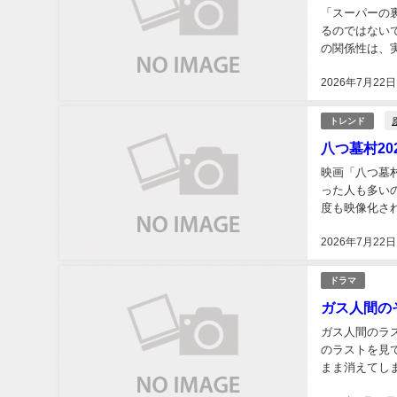
「スーパーの
るのではない
の関係性は、
たり」の実写化
2026年7月22日
トレンド
八つ墓村2
映画「八つ墓
った人も多い
度も映像化され
れやすい一本にな
2026年7月22日
ドラマ
ガス人間の
ガス人間のラス
のラストを見
まま消えてし
合うのか。さら