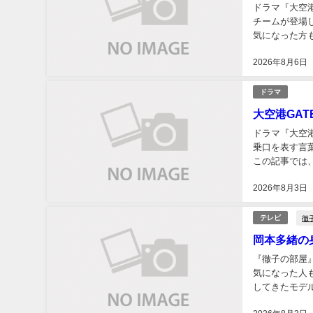
ドラマ『大空
チームが登場
気になった方
基に、GATE
2026年8月6日
ドラマ
大空港GAT
ドラマ『大空港
乗口を表す言
この記事では
します。あわせ
2026年8月3日
徹
テレビ
岡本多緒の
『徹子の部屋
気になった人
してきたモデ
に高身長がコン