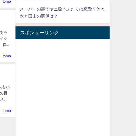
tomo
スーパーの裏でヤニ吸うふたりは恋愛？佐々
木と田山の関係は？
スポンサーリンク
ある
イシ
も、偶然
tomo
人もい
の目
ガス人
tomo