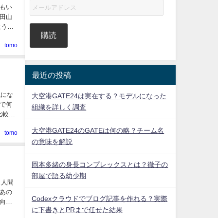
もい
田山
吸うふ
購読
tomo
最近の投稿
気にな
大空港GATE24は実在する？モデルになった
で何
組織を詳しく調査
比較さ
大空港GATE24のGATEは何の略？チーム名
tomo
の意味を解説
岡本多緒の身長コンプレックスとは？徹子の
部屋で語る幼少期
あの
Codexクラウドでブログ記事を作れる？実際
向き
に下書きとPRまで任せた結果