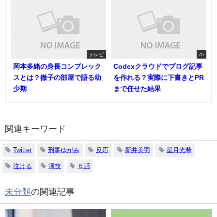
テレビ
AI
岡本多緒の身長コンプレック
Codexクラウドでブログ記事
スとは？徹子の部屋で語る幼
を作れる？実際に下書きとPR
少期
まで任せた結果
関連キーワード
Twitter
刑事ゆがみ
反応
新井美羽
星月光希
泣ける
演技
６話
未分類
の関連記事