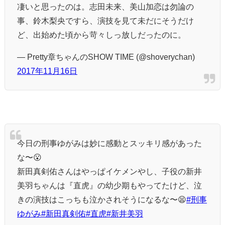
凄いと思ったのは。志田未来、美山加恋は勿論の
事、鈴木梨央ですら、演技を見て未だにそうだけ
ど、出始めた頃から苛々しっ放しだったのに。
— Pretty章ちゃんのSHOW TIME (@shoverychan)
2017年11月16日
今日の刑事ゆがみは妙に感動とスッキリ感があった
な〜😮
新田真剣佑さんはやっぱイケメンやし、子役の新井
美羽ちゃんは『直虎』の幼少期もやってたけど、泣
きの演技はこっちも泣かされそうになるな〜😫
#刑事
ゆがみ
#新田真剣佑
#直虎
#新井美羽