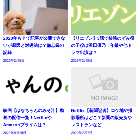
2023年ＷＰで記事が公開できな
【リエゾン】3話で柿崎のぞみ役
いが原因と対処法は？備忘録の
の子役は沢田優乃！年齢や他ド
記録
ラマ出演は？
2023年2月9日
2023年2月9日
映画【はなちゃんのみそ汁】動
Netflix【新聞記者】ロケ地や撮
画の配信一覧！Netflixや
影場所はどこ？新聞の販売所や
Amazonプライムは？
レストランなど
2022年9月28日
2022年2月7日