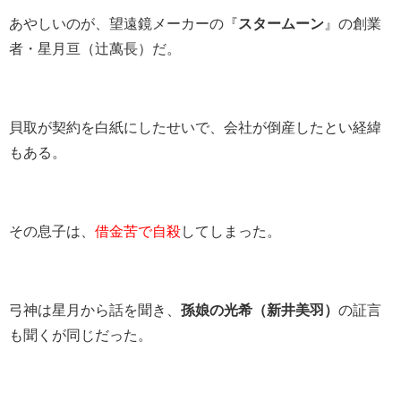
あやしいのが、望遠鏡メーカーの『
スタームーン
』の創業
者・星月亘（辻萬長）だ。
貝取が契約を白紙にしたせいで、会社が倒産したとい経緯
もある。
その息子は、
借金苦で自殺
してしまった。
弓神は星月から話を聞き、
孫娘の光希（新井美羽）
の証言
も聞くが同じだった。