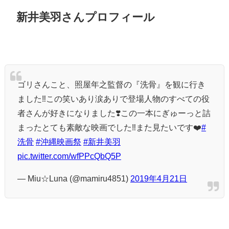
新井美羽さんプロフィール
ゴリさんこと、照屋年之監督の『洗骨』を観に行き
ました‼️この笑いあり涙ありで登場人物のすべての役
者さんが好きになりました❣️この一本にぎゅーっと詰
まったとても素敵な映画でした‼️また見たいです❤️
#
洗骨
#沖縄映画祭
#新井美羽
pic.twitter.com/wfPPcQbQ5P
— Miu☆Luna (@mamiru4851)
2019年4月21日