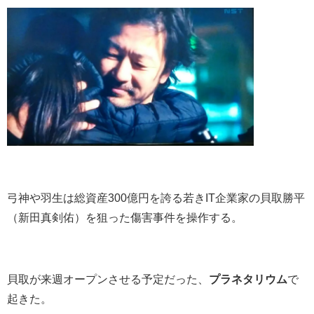
弓神や羽生は総資産300億円を誇る若きIT企業家の貝取勝平
（新田真剣佑）を狙った傷害事件を操作する。
貝取が来週オープンさせる予定だった、
プラネタリウム
で
起きた。