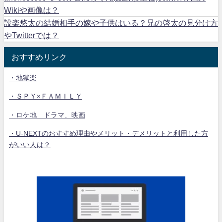
Wikiや画像は？
設楽悠太の結婚相手の嫁や子供はいる？兄の啓太の見分け方
やTwitterでは？
おすすめリンク
・地獄楽
・ＳＰＹ×ＦＡＭＩＬＹ
・ロケ地 ドラマ、映画
・U-NEXTのおすすめ理由やメリット・デメリットと利用した方
がいい人は？