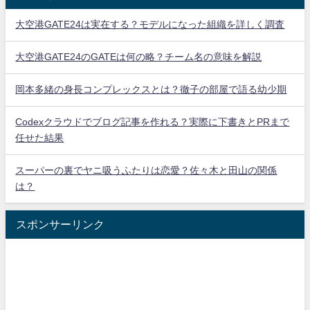
大空港GATE24は実在する？モデルになった組織を詳しく調査
大空港GATE24のGATEは何の略？チーム名の意味を解説
岡本多緒の身長コンプレックスとは？徹子の部屋で語る幼少期
Codexクラウドでブログ記事を作れる？実際に下書きとPRまで
任せた結果
スーパーの裏でヤニ吸うふたりは恋愛？佐々木と田山の関係
は？
スポンサーリンク