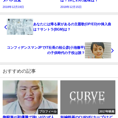
2018年12月19日
2018年12月15日
あなたには帰る家があるの主題歌(OP/ED)や挿入曲
は？サントラ(BGM)は？
コンフィデンスマンJPでIT社長の桂公彦(小池徹平)
の子供時代の子役は誰？
おすすめの記事
プロフィール
2017年映画
御嶽海が初優勝で強いがなぜ人
短編映画のCURVE(カーブ)はど