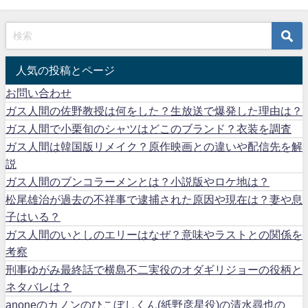
人気の投稿とページ
お問い合わせ
ガス人間の佐野教授は何をした？生放送で爆発した理由は？
ガス人間で小栗旬のシャツはどこのブランド？衣装を調査
ガス人間は韓国版リメイク？原作映画との違いや配信先を解
説
ガス人間のブンコラーメンとは？小説版やロケ地は？
松尾雄治が過去の不祥事で逮捕された原因や現在は？妻や息
子はいる？
ガス人間のいとしのエリーはなぜ？意味やラストとの関係を
考察
刑事ゆがみ最終話で横島不二実役のオダギリジョーの役柄と
ネタバレは？
anoneのカノンのひこぼしくん(紙野彦星役)の清水尋也の