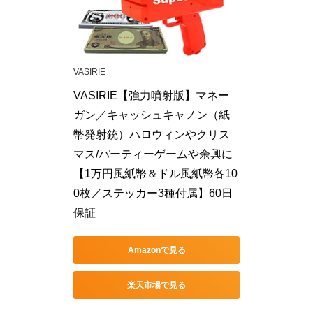
VASIRIE
VASIRIE【強力噴射版】マネー
ガン／キャッシュキャノン（紙
幣発射銃）ハロウィンやクリス
マス/パーティーゲームや余興に
【1万円風紙幣＆ドル風紙幣各10
0枚／ステッカー3種付属】60日
保証
Amazonで見る
楽天市場で見る