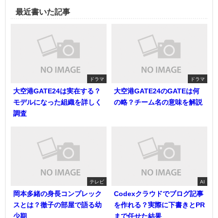
最近書いた記事
ドラマ
ドラマ
大空港GATE24は実在する？
大空港GATE24のGATEは何
モデルになった組織を詳しく
の略？チーム名の意味を解説
調査
テレビ
AI
岡本多緒の身長コンプレック
Codexクラウドでブログ記事
スとは？徹子の部屋で語る幼
を作れる？実際に下書きとPR
少期
まで任せた結果