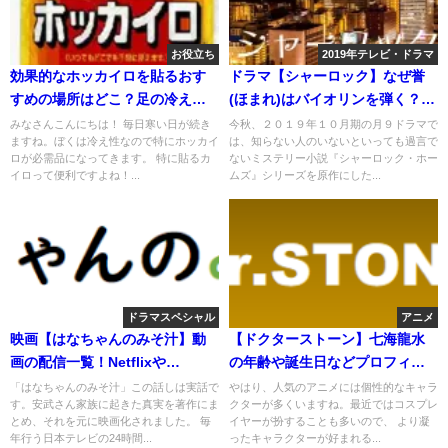
お役立ち
2019年テレビ・ドラマ
効果的なホッカイロを貼るおす
ドラマ【シャーロック】なぜ誉
すめの場所はどこ？足の冷え性
(ほまれ)はバイオリンを弾く？曲
にも？
名は何？
みなさんこんにちは！ 毎日寒い日が続き
今秋、２０１９年１０月期の月９ドラマで
ますね。ぼくは冷え性なので特にホッカイ
は、知らない人のいないといっても過言で
ロが必需品になってきます。 特に貼るカ
ないミステリー小説『シャーロック・ホー
イロって便利ですよね！...
ムズ』シリーズを原作にした...
ドラマスペシャル
アニメ
映画【はなちゃんのみそ汁】動
【ドクターストーン】七海龍水
画の配信一覧！Netflixや
の年齢や誕生日などプロフィー
Amazonプライムは？
ル！名言は？
「はなちゃんのみそ汁」この話しは実話で
やはり、人気のアニメには個性的なキャラ
す。安武さん家族に起きた真実を著作にま
クターが多くいますね。最近ではコスプレ
とめ、それを元に映画化されました。 毎
イヤーが扮することも多いので、 より凝
年行う日本テレビの24時間...
ったキャラクターが好まれる...