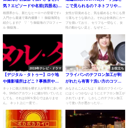
気？エピソードや名前(四股名)の
こで見られるの？ネトフリやア
由来も
マゾンは？
相撲界から、新たなヒーローの登場です♪
女性が目覚めると、気を緩めると今にも滑
入門から最速で幕内優勝！！ 御嶽海関を
り落ちそうな坂の上。それは全体的にカー
紹介します(*´▽｀*) 御嶽海のプロフィー
ブを描いており、 セリフも一切なく、女
ル 御嶽海...
性の動かない足と、なぜそこ...
2019年テレビ・ドラマ
お役立ち
【デジタル・タトゥー】ロケ地
フライパンのテフロン加工が剥
や撮影場所はどこ？事務所やカ
がれたら有害？洗い方のコツや
レー屋は？
修理は？
ネットに個人情報を晒す人が非常に多い昨
みなさんこんにちは！ 最近のフライパン
今。SNSのアカウントに鍵が付いていたと
にはくっつかないようにとテフロン加工が
しても、それは100％安心ではありませ
されています。 しかしこのテフロン加工
ん。 ネット上に一度で...
って使い方が悪かったり...