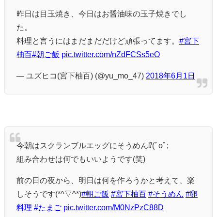
昨日は目玉焼き、今日はお醤油味の玉子焼きでし
た。
料理と言うにはまだまだだけど頑張ってます。
#宮下
柚百
#朝ご飯
pic.twitter.com/nZdFCSs5eO
— ユズヒコ(宮下柚百) (@yu_mo_47)
2018年6月1日
今朝はスクランブルエッグにそうめん⁉(ﾟoﾟ;
組み合わせは何でもいいようです(笑)
前の日の夜から、明日は何を作ろうかと考えて、楽
しそうです(*^▽^*)
#朝ご飯
#宮下柚百
#そうめん
#卵
料理
#たまご
pic.twitter.com/M0NzPzC88D