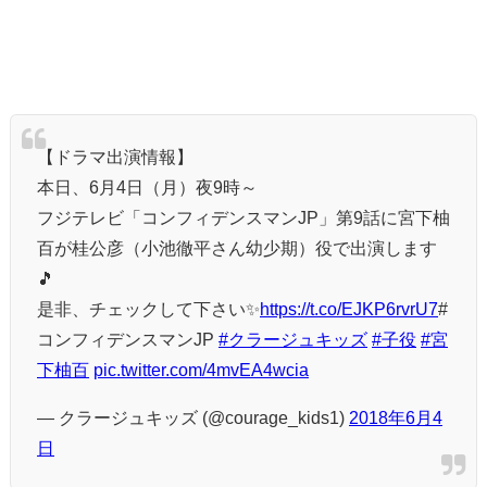
【ドラマ出演情報】
本日、6月4日（月）夜9時～
フジテレビ「コンフィデンスマンJP」第9話に宮下柚
百が桂公彦（小池徹平さん幼少期）役で出演します
🎵
是非、チェックして下さい✨
https://t.co/EJKP6rvrU7
#
コンフィデンスマンJP
#クラージュキッズ
#子役
#宮
下柚百
pic.twitter.com/4mvEA4wcia
— クラージュキッズ (@courage_kids1)
2018年6月4
日