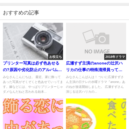
おすすめの記事
お役立ち
2018年ドラマ
プリンター写真は必ず色あせる
広瀬すず主演のanoneの辻沢ハ
の?原因や劣化防止のアルバム保
リカの仕事の特殊清掃員って仕
存方法まで
事とは？
みなさんこんにちは。 最近、家に飾って
みなさんこんばんは！ ついに広瀬すずさ
あった写真がぞくぞくと色あせていってま
ん主演の日テレの水曜ドラマ『anone』あ
す。嫁などには、やっぱりプリンターじゃ
のねが放送開始しました。 広瀬すずさん
ダメなんだねと言われる始末...
演じる辻沢ハリカの...