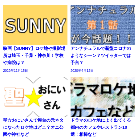
映画【SUNNY】ロケ地や撮影場
アンナチュラルで新型コロナの
所は埼玉・千葉・神奈川！学校
ようなシーン？ツイッターでは
や病院は？
予言？
2022年11月15日
2020年4月12日
聖☆おにいさんで舞台の元ネタ
ドラマのロケ地によく出てくる
になったロケ地はどこ？オニ公
都内のカフェやレストラン10
園や神社など
選！相棒など