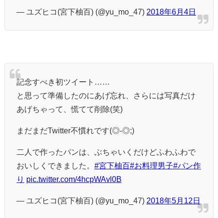
— ユズヒコ(宮下柚百) (@yu_mo_47)
2018年6月4日
記念すべき初ツイート……
と思って準備したのにあげ忘れ、さらには写真だけ
あげちゃって、慌てて削除(笑)
まだまだTwitter不慣れです(◎-◎;)
二人で作ったパンは、ぶちゃいくだけどふわふわで
おいしくできました。
#宮下柚百
#お料理男子
#パン作
り
pic.twitter.com/4hcpWAvl0B
— ユズヒコ(宮下柚百) (@yu_mo_47)
2018年5月12日