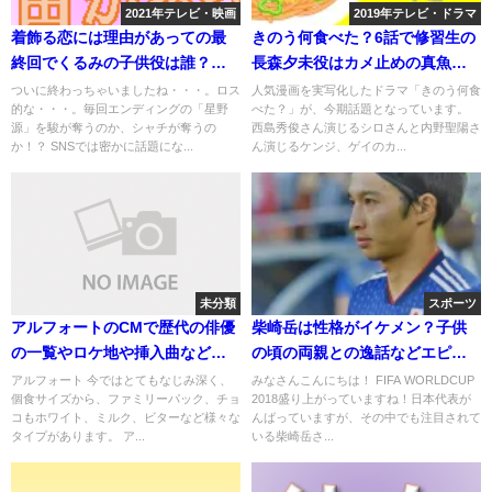
2021年テレビ・映画
2019年テレビ・ドラマ
着飾る恋には理由があっての最
きのう何食べた？6話で修習生の
終回でくるみの子供役は誰？名
長森夕未役はカメ止めの真魚！
前や年齢は？
役柄や演技は？
ついに終わっちゃいましたね・・・。ロス
人気漫画を実写化したドラマ「きのう何食
的な・・・。毎回エンディングの「星野
べた？」が、今期話題となっています。
源」を駿が奪うのか、シャチが奪うの
西島秀俊さん演じるシロさんと内野聖陽さ
か！？ SNSでは密かに話題にな...
ん演じるケンジ、ゲイのカ...
未分類
スポーツ
アルフォートのCMで歴代の俳優
柴崎岳は性格がイケメン？子供
の一覧やロケ地や挿入曲などま
の頃の両親との逸話などエピソ
とめ
ードまとめ
アルフォート 今ではとてもなじみ深く、
みなさんこんにちは！ FIFA WORLDCUP
個食サイズから、ファミリーパック、チョ
2018盛り上がっていますね！日本代表が
コもホワイト、ミルク、ビターなど様々な
んばっていますが、その中でも注目されて
タイプがあります。 ア...
いる柴崎岳さ...