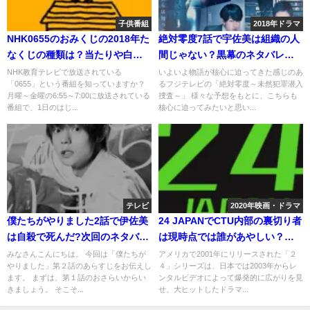
子供番組
2018年ドラマ
NHK0655のおみくじの2018年た
絶対零度7話で宇佐美は組織の人
なくじの種類は？当たりや白紙
間じゃない？黒幕のネタバレ予
の意味は？
想は？
NHK教育テレビで放送されている
いよいよ物語が核心に迫ってきた感じのあ
「0655」という番組を知っていますか？
るフジテレビの「絶対零度～未然犯罪潜入
月曜～金曜の6:55～7:00に放送されている
捜査～」 様々な予想をもとに、こちらも
番組で、1日のはじ...
核心に迫ってみたいと思い...
テレビ
2020年映画・ドラマ
僕たちがやりました2話で伊佐美
24 JAPANでCTU内部の裏切り者
は自殺で死んだ?次回のネタバレ
は現時点では誰があやしい？原
を予想
作では？
みなさんこんにちは。 今回は「僕たちが
アメリカで2001年にリリースされた「２
やりました」第２話のあらすじをお伝えし
４」シリーズは、日本では2003年からレ
ます。 まずは、第１話のおさらいからい
ンタルビデオによって爆発的に広がりを見
きましょう。 そこそ...
せ、大ヒットしたドラマ...