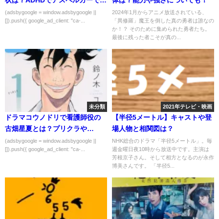
状は？ADHDでアスペルガーでは
体は？能力や強さについても！
ない？
(adsbygoogle = window.adsbygoogle ||
2024年1月からアニメ放送されている、
[]).push({ google_ad_client: "ca-...
「異修羅」魔王を倒した真の勇者は誰なの
か！？ そのために集められた勇者たち。
最後に残った者こそが真の...
未分類
2021年テレビ・映画
ドラマコウノドリで看護師役の
【半径5メートル】キャストや登
古畑星夏とは？プリクラや
場人物と相関図は？
iPhoneケースも紹介
(adsbygoogle = window.adsbygoogle ||
NHK総合のドラマ「半径5メートル」。毎
[]).push({ google_ad_client: "ca-...
週金曜日夜10時から放送中です。主演は
芳根京子さん。そして相方となるのが永作
博美さんです。 「半径5...