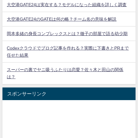
大空港GATE24は実在する？モデルになった組織を詳しく調査
大空港GATE24のGATEは何の略？チーム名の意味を解説
岡本多緒の身長コンプレックスとは？徹子の部屋で語る幼少期
Codexクラウドでブログ記事を作れる？実際に下書きとPRまで
任せた結果
スーパーの裏でヤニ吸うふたりは恋愛？佐々木と田山の関係
は？
スポンサーリンク