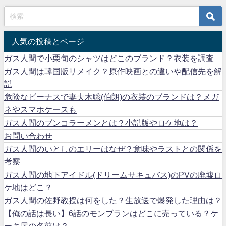
人気の投稿とページ
ガス人間で小栗旬のシャツはどこのブランド？衣装を調査
ガス人間は韓国版リメイク？原作映画との違いや配信先を解
説
危険なビーナスで妻夫木聡(伯朗)の衣装のブランドは？メガ
ネやスマホケースも
ガス人間のブンコラーメンとは？小説版やロケ地は？
お問い合わせ
ガス人間のいとしのエリーはなぜ？意味やラストとの関係を
考察
ガス人間の地下アイドル(ドリームサキュバス)のPVの廃墟ロ
ケ地はどこ？
ガス人間の佐野教授は何をした？生放送で爆発した理由は？
【俺の話は長い】6話のモンブランはどこに売っている？ケ
ーキ屋の名前は？