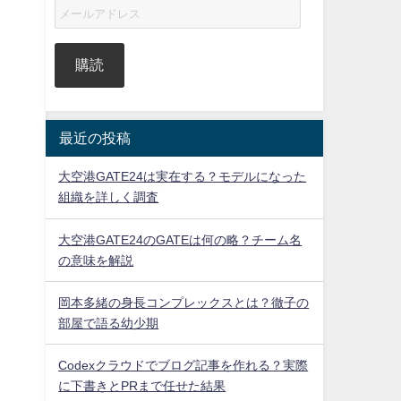
購読
最近の投稿
大空港GATE24は実在する？モデルになった
組織を詳しく調査
大空港GATE24のGATEは何の略？チーム名
の意味を解説
岡本多緒の身長コンプレックスとは？徹子の
部屋で語る幼少期
Codexクラウドでブログ記事を作れる？実際
に下書きとPRまで任せた結果