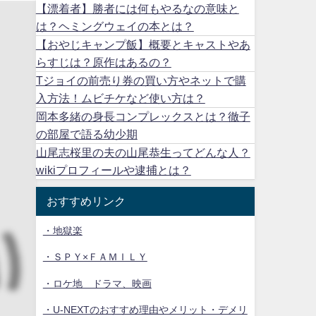
【漂着者】勝者には何もやるなの意味と
は？ヘミングウェイの本とは？
【おやじキャンプ飯】概要とキャストやあ
らすじは？原作はあるの？
Tジョイの前売り券の買い方やネットで購
入方法！ムビチケなど使い方は？
岡本多緒の身長コンプレックスとは？徹子
の部屋で語る幼少期
山尾志桜里の夫の山尾恭生ってどんな人？
wikiプロフィールや逮捕とは？
おすすめリンク
・地獄楽
・ＳＰＹ×ＦＡＭＩＬＹ
・ロケ地 ドラマ、映画
・U-NEXTのおすすめ理由やメリット・デメリ