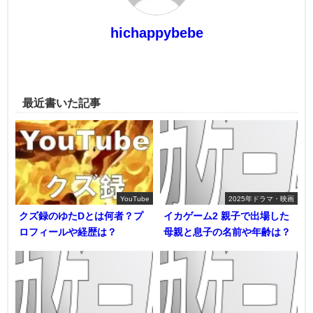
hichappybebe
最近書いた記事
YouTube
2025年ドラマ・映画
クズ録のゆたDとは何者？プ
イカゲーム2 親子で出場した
ロフィールや経歴は？
母親と息子の名前や年齢は？