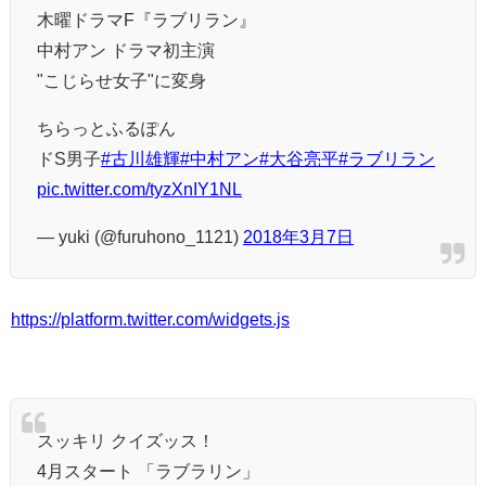
木曜ドラマF『ラブリラン』
中村アン ドラマ初主演
"こじらせ女子"に変身
ちらっとふるぽん
ドS男子
#古川雄輝
#中村アン
#大谷亮平
#ラブリラン
pic.twitter.com/tyzXnIY1NL
— yuki (@furuhono_1121)
2018年3月7日
https://platform.twitter.com/widgets.js
スッキリ クイズッス！
4月スタート 「ラブラリン」