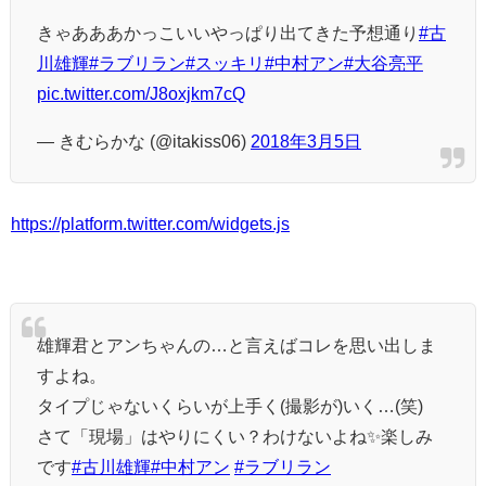
きゃあああかっこいいやっぱり出てきた予想通り
#古
川雄輝
#ラブリラン
#スッキリ
#中村アン
#大谷亮平
pic.twitter.com/J8oxjkm7cQ
— きむらかな (@itakiss06)
2018年3月5日
https://platform.twitter.com/widgets.js
雄輝君とアンちゃんの…と言えばコレを思い出しま
すよね。
タイプじゃないくらいが上手く(撮影が)いく…(笑)
さて「現場」はやりにくい？わけないよね✨楽しみ
です
#古川雄輝
#中村アン
#ラブリラン