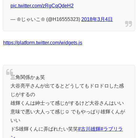
pic.twitter.com/zRgCqQdeH2
— ♔じゃいこ♔ (@H16555323)
2018年3月4日
https://platform.twitter.com/widgets.js
三角関係かぁ笑
大谷亮平さんが出てるとどうしてもドロドロした感
じがするの
雄輝くんは紳士って感じがするけど大谷さんはいい
意味で悪い大人って感じ☺ でもやっぱり雄輝くんが
いい
ドS雄輝くんに弄ばれたい笑笑
#古川雄輝
#ラブリラ
ン