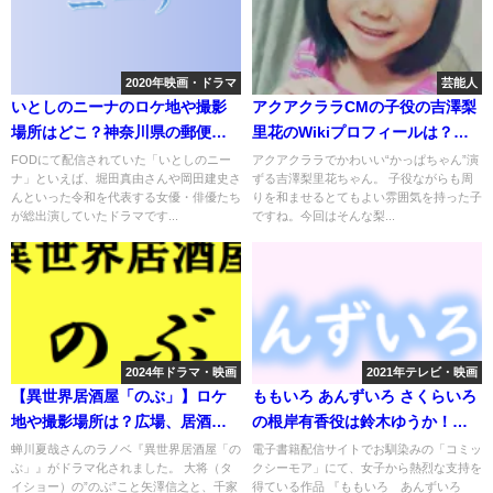
2020年映画・ドラマ
芸能人
いとしのニーナのロケ地や撮影
アクアクララCMの子役の吉澤梨
場所はどこ？神奈川県の郵便局
里花のWikiプロフィールは？出
や河川敷など
演ドラマは？
FODにて配信されていた「いとしのニー
アクアクララでかわいい“かっぱちゃん”演
ナ」といえば、堀田真由さんや岡田建史さ
ずる吉澤梨里花ちゃん。 子役ながらも周
んといった令和を代表する女優・俳優たち
りを和ませるとてもよい雰囲気を持った子
が総出演していたドラマです...
ですね。今回はそんな梨...
2024年ドラマ・映画
2021年テレビ・映画
【異世界居酒屋「のぶ」】ロケ
ももいろ あんずいろ さくらいろ
地や撮影場所は？広場、居酒屋
の根岸有香役は鈴木ゆうか！役
など
柄や演技は？
蝉川夏哉さんのラノベ『異世界居酒屋「の
電子書籍配信サイトでお馴染みの「コミッ
ぶ」』がドラマ化されました。 大将（タ
クシーモア」にて、女子から熱烈な支持を
イショー）の”のぶ”こと矢澤信之と、千家
得ている作品 『ももいろ あんずいろ