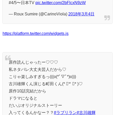
#4/5〜日本TV
pic.twitter.com/2bFlcxN9zW
— Roux Sumire (@CarinoViola)
2018年3月4日
https://platform.twitter.com/widgets.js
原作読んじゃったー♡♡♡
私ネタバレ大丈夫芸人だから♡
こりゃ楽しみすぎるっ(((o(*ﾟ▽ﾟ*)o)))
古川雄輝くん演じる町田くん(* ॑꒳ ॑* )♡
原作10話完結だから
ドラマになると
だいぶオリジナルストーリー
入ってくるんかなー？？
#ラブリラン
#古川雄輝