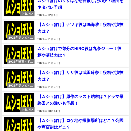
ムショぼけのリサはなぜ自殺したのか？理由を
ネタバレ予想
ネタバレ
2021年12月4日
【ムショぼけ】ナツキ役は鳴海唯！役柄や演技
力は？
2021年テレビ・映
2021年11月28日
画
ムショぼけで弟分のHIRO役は九条ジョー！役
柄や演技力は？
2021年映画・ドラ
2021年11月28日
マ
【ムショぼけ】リサ役は武田玲奈！役柄や演技
力は？
2021年テレビ・映
2021年11月26日
画
【ムショぼけ】原作のラスト結末は？ドラマ最
終回との違いも予想！
ネタバレ
2021年10月14日
【ムショぼけ】ロケ地や撮影場所はどこ？公園
や商店街はどこ？