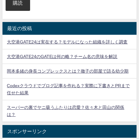
購読
最近の投稿
大空港GATE24は実在する？モデルになった組織を詳しく調査
大空港GATE24のGATEは何の略？チーム名の意味を解説
岡本多緒の身長コンプレックスとは？徹子の部屋で語る幼少期
Codexクラウドでブログ記事を作れる？実際に下書きとPRまで
任せた結果
スーパーの裏でヤニ吸うふたりは恋愛？佐々木と田山の関係
は？
スポンサーリンク