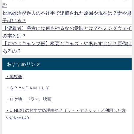
説
松尾雄治が過去の不祥事で逮捕された原因や現在は？妻や息
子はいる？
【漂着者】勝者には何もやるなの意味とは？ヘミングウェイ
の本とは？
【おやじキャンプ飯】概要とキャストやあらすじは？原作は
あるの？
おすすめリンク
・地獄楽
・ＳＰＹ×ＦＡＭＩＬＹ
・ロケ地 ドラマ、映画
・U-NEXTのおすすめ理由やメリット・デメリットと利用した方
がいい人は？