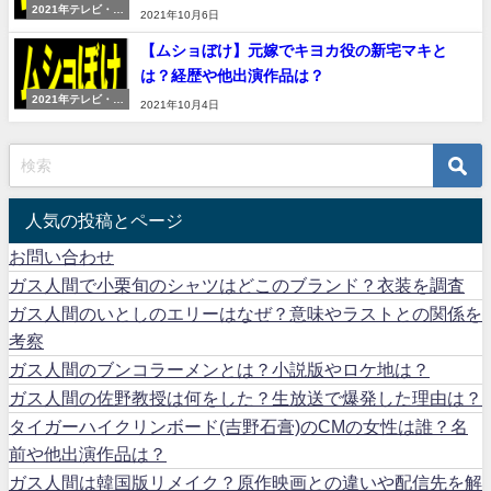
2021年テレビ・映
2021年10月6日
画
【ムショぼけ】元嫁でキヨカ役の新宅マキと
は？経歴や他出演作品は？
2021年テレビ・映
2021年10月4日
画
人気の投稿とページ
お問い合わせ
ガス人間で小栗旬のシャツはどこのブランド？衣装を調査
ガス人間のいとしのエリーはなぜ？意味やラストとの関係を
考察
ガス人間のブンコラーメンとは？小説版やロケ地は？
ガス人間の佐野教授は何をした？生放送で爆発した理由は？
タイガーハイクリンボード(吉野石膏)のCMの女性は誰？名
前や他出演作品は？
ガス人間は韓国版リメイク？原作映画との違いや配信先を解