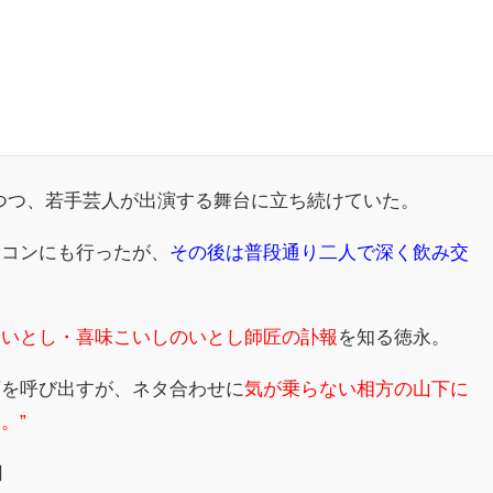
つつ、若手芸人が出演する舞台に立ち続けていた。
合コンにも行ったが、
その後は普段通り二人で深く飲み交
路いとし・喜味こいしのいとし師匠の訃報
を知る徳永。
下を呼び出すが、ネタ合わせに
気が乗らない相方の山下に
。”
用