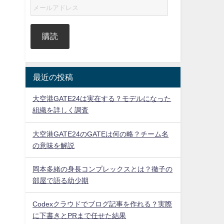
購読
最近の投稿
大空港GATE24は実在する？モデルになった
組織を詳しく調査
大空港GATE24のGATEは何の略？チーム名
の意味を解説
岡本多緒の身長コンプレックスとは？徹子の
部屋で語る幼少期
Codexクラウドでブログ記事を作れる？実際
に下書きとPRまで任せた結果