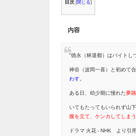
目次
[
閉じる
]
内容
”徳永（林遣都）はバイトし
神谷（波岡一喜）と初めて
わす
。
ある日、幼少期に憧れた
夢
いてもたってもいられず山
腹を立て、ケンカしてしまう
ドラマ 火花 - NHK より引