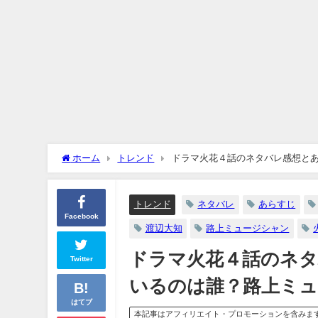
ホーム
トレンド
ドラマ火花４話のネタバレ感想と
トレンド
ネタバレ
あらすじ
Facebook
渡辺大知
路上ミュージシャン
ドラマ火花４話のネ
Twitter
いるのは誰？路上ミ
はてブ
本記事はアフィリエイト・プロモーションを含みま