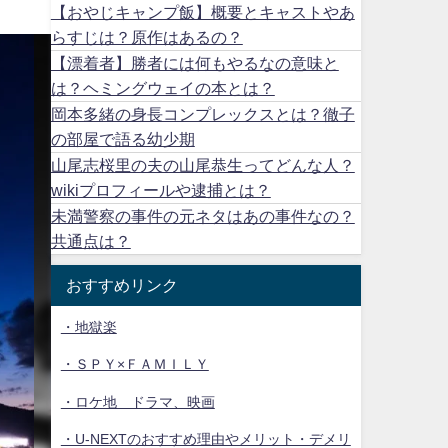
【おやじキャンプ飯】概要とキャストやあ
らすじは？原作はあるの？
【漂着者】勝者には何もやるなの意味と
は？ヘミングウェイの本とは？
岡本多緒の身長コンプレックスとは？徹子
の部屋で語る幼少期
山尾志桜里の夫の山尾恭生ってどんな人？
wikiプロフィールや逮捕とは？
未満警察の事件の元ネタはあの事件なの？
共通点は？
おすすめリンク
・地獄楽
・ＳＰＹ×ＦＡＭＩＬＹ
・ロケ地 ドラマ、映画
・U-NEXTのおすすめ理由やメリット・デメリ