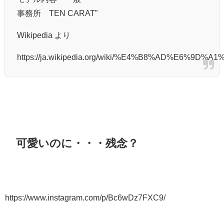
事務所 TEN CARAT”
Wikipedia より
https://ja.wikipedia.org/wiki/%E4%B8%AD%E6%9
可愛いのに・・・残念？
https://www.instagram.com/p/Bc6wDz7FXC9/