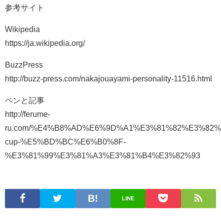
参考サイト
Wikipedia
https://ja.wikipedia.org/
BuzzPress
http://buzz-press.com/nakajouayami-personality-11516.html
ペンと記事
http://ferume-
ru.com/%E4%B8%AD%E6%9D%A1%E3%81%82%E3%82%
cup-%E5%BD%BC%E6%B0%8F-
%E3%81%99%E3%81%A3%E3%81%B4%E3%82%93
LINE