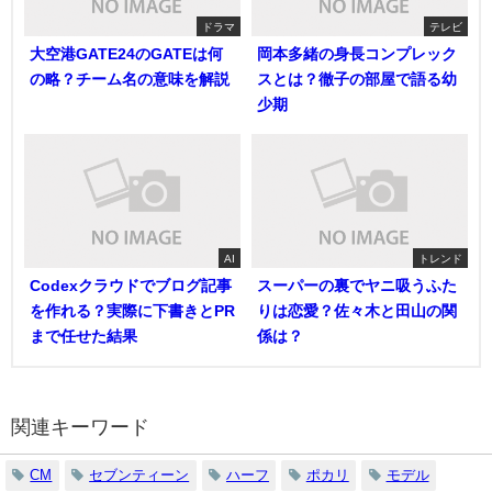
ドラマ
テレビ
大空港GATE24のGATEは何
岡本多緒の身長コンプレック
の略？チーム名の意味を解説
スとは？徹子の部屋で語る幼
少期
AI
トレンド
Codexクラウドでブログ記事
スーパーの裏でヤニ吸うふた
を作れる？実際に下書きとPR
りは恋愛？佐々木と田山の関
まで任せた結果
係は？
関連キーワード
CM
セブンティーン
ハーフ
ポカリ
モデル