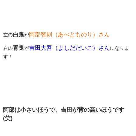
白鬼
阿部智則（あべとものり）さん
左の
が
青鬼
吉田大吾（よしだだいご）さん
右の
が
になりま
す！
阿部は小さいほうで、吉田が背の高いほうです
(笑)