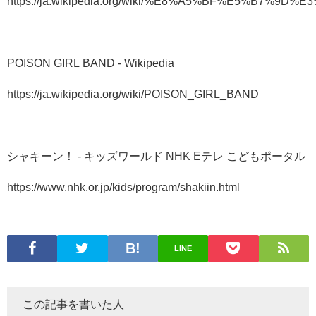
https://ja.wikipedia.org/wiki/%E8%A5%BF%E5%B7%
POISON GIRL BAND - Wikipedia
https://ja.wikipedia.org/wiki/POISON_GIRL_BAND
シャキーン！ - キッズワールド NHK Eテレ こどもポータル
https://www.nhk.or.jp/kids/program/shakiin.html
LINE
この記事を書いた人