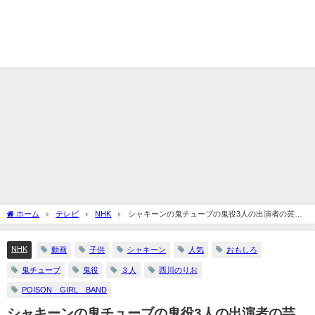
ホーム
テレビ
NHK
シャキーンの鬼チューブの鬼役3人の出演者の芸人
は誰？動画が面白いと人気！
NHK
動画
子供
シャキーン
人気
おもしろ
鬼チューブ
鬼役
３人
西川のりお
POISON GIRL BAND
シャキーンの鬼チューブの鬼役3人の出演者の芸