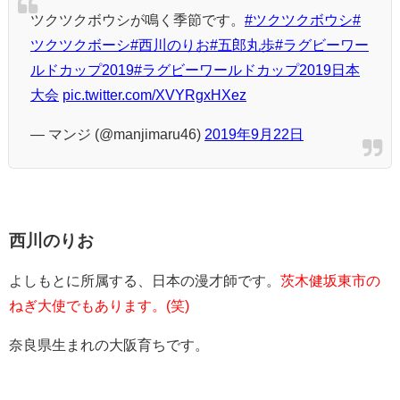
ツクツクボウシが鳴く季節です。
#ツクツクボウシ
#
ツクツクボーシ
#西川のりお
#五郎丸歩
#ラグビーワー
ルドカップ2019
#ラグビーワールドカップ2019日本
大会
pic.twitter.com/XVYRgxHXez
— マンジ (@manjimaru46)
2019年9月22日
西川のりお
よしもとに所属する、日本の漫才師です。
茨木健坂東市の
ねぎ大使でもあります。(笑)
奈良県生まれの大阪育ちです。