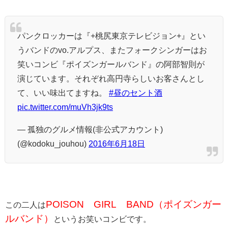
パンクロッカーは『+桃尻東京テレビジョン+』とい
うバンドのvo.アルプス、またフォークシンガーはお
笑いコンビ『ポイズンガールバンド』の阿部智則が
演じています。それぞれ高円寺らしいお客さんとし
て、いい味出てますね。
#昼のセント酒
pic.twitter.com/muVh3jk9ts
— 孤独のグルメ情報(非公式アカウント)
(@kodoku_jouhou)
2016年6月18日
POISON GIRL BAND（ポイズンガー
この二人は
ルバンド）
というお笑いコンビです。