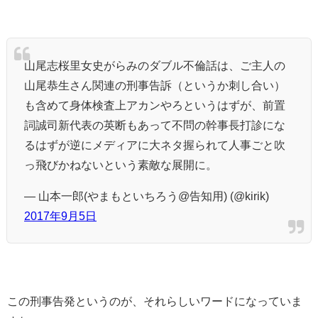
山尾志桜里女史がらみのダブル不倫話は、ご主人の
山尾恭生さん関連の刑事告訴（というか刺し合い）
も含めて身体検査上アカンやろというはずが、前置
詞誠司新代表の英断もあって不問の幹事長打診にな
るはずが逆にメディアに大ネタ握られて人事ごと吹
っ飛びかねないという素敵な展開に。
— 山本一郎(やまもといちろう@告知用) (@kirik)
2017年9月5日
この刑事告発というのが、それらしいワードになっていま