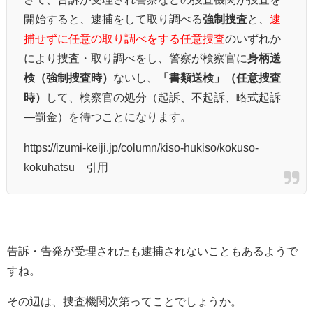
開始すると、逮捕をして取り調べる
強制捜査
と、
逮
捕せずに任意の取り調べをする任意捜査
のいずれか
により捜査・取り調べをし、警察が検察官に
身柄送
検（強制捜査時）
ないし、
「書類送検」（任意捜査
時）
して、検察官の処分（起訴、不起訴、略式起訴
―罰金）を待つことになります。
https://izumi-keiji.jp/column/kiso-hukiso/kokuso-
kokuhatsu 引用
告訴・告発が受理されたも逮捕されないこともあるようで
すね。
その辺は、捜査機関次第ってことでしょうか。