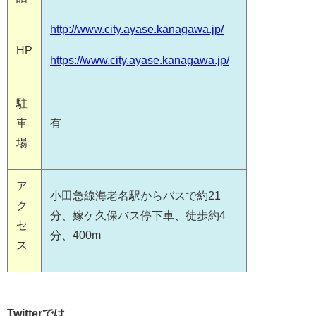
http://www.city.ayase.kanagawa.jp/
HP
https://www.city.ayase.kanagawa.jp/
駐
車
有
場
ア
小田急線海老名駅からバスで約21
ク
分、嫁ケ久保バス停下車、徒歩約4
セ
分、400m
ス
Twitterでは