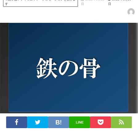
す
日
日
LINE