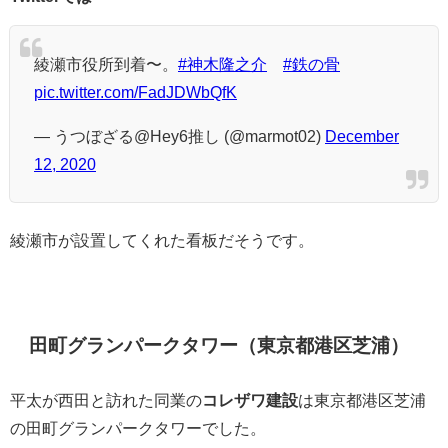
綾瀬市役所到着〜。
#神木隆之介
#鉄の骨
pic.twitter.com/FadJDWbQfK
— うつぼざる@Hey6推し (@marmot02)
December
12, 2020
綾瀬市が設置してくれた看板だそうです。
田町グランパークタワー（東京都港区芝浦）
平太が西田と訪れた同業の
コレザワ建設
は東京都港区芝浦
の田町グランパークタワーでした。