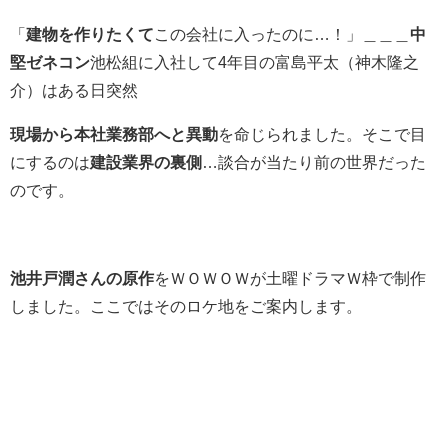
「
建物を作りたくて
この会社に入ったのに…！」＿＿＿
中
堅ゼネコン
池松組に入社して4年目の富島平太（神木隆之
介）はある日突然
現場から本社業務部へと異動
を命じられました。そこで目
にするのは
建設業界の裏側
…談合が当たり前の世界だった
のです。
池井戸潤さんの原作
をＷＯＷＯＷが土曜ドラマＷ枠で制作
しました。ここではそのロケ地をご案内します。