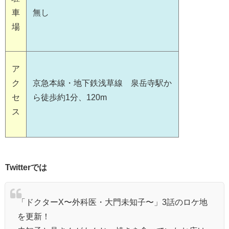
車
無し
場
ア
ク
京急本線・地下鉄浅草線 泉岳寺駅か
セ
ら徒歩約1分、120m
ス
Twitterでは
「ドクターX〜外科医・大門未知子〜」3話のロケ地
を更新！