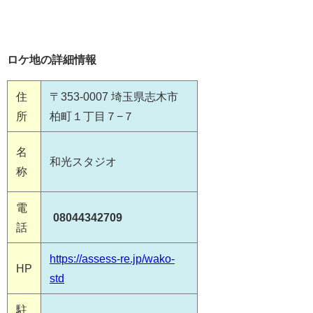
ロケ地の詳細情報
住
〒353-0007 埼玉県志木市
所
柏町１丁目７−７
名
和光スタジオ
称
電
08044342709
話
https://assess-re.jp/wako-
HP
std
駐