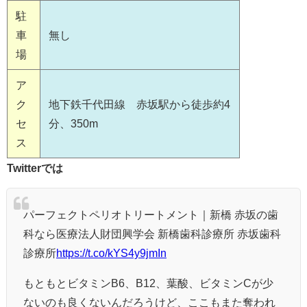
駐
車
無し
場
ア
ク
地下鉄千代田線 赤坂駅から徒歩約4
セ
分、350m
ス
Twitterでは
パーフェクトペリオトリートメント｜新橋 赤坂の歯
科なら医療法人財団興学会 新橋歯科診療所 赤坂歯科
診療所
https://t.co/kYS4y9jmIn
もともとビタミンB6、B12、葉酸、ビタミンCが少
ないのも良くないんだろうけど、ここもまた奪われ