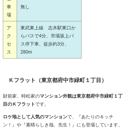
車
無し
場
ア
東武東上線 志木駅東口か
ク
らバスで4分、市場坂上バ
セ
ス停下車、徒歩約3分、
ス
280m
Ｋフラット（東京都府中市緑町１丁目）
財前家、時松家の
マンション外観は東京都府中市緑町１丁
目のＫフラット
です。
ロケ地として人気のマンション
で、『あたりのキッチ
ン！』や『素晴らしき哉、先生！』にも登場しています。