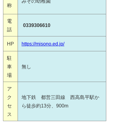
みその幼稚園
称
電
0339306610
話
HP
https://misono.ed.jp/
駐
車
無し
場
ア
ク
地下鉄 都営三田線 西高島平駅か
セ
ら徒歩約13分、900m
ス