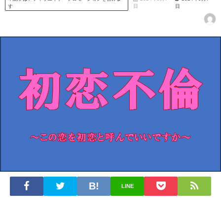
す
日
日
LINE