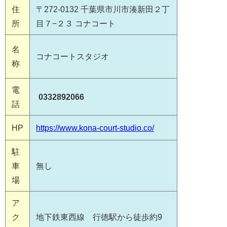
住
〒272-0132 千葉県市川市湊新田２丁
所
目７−２３ コナコート
名
コナコートスタジオ
称
電
0332892066
話
HP
https://www.kona-court-studio.co/
駐
車
無し
場
ア
ク
地下鉄東西線 行徳駅から徒歩約9