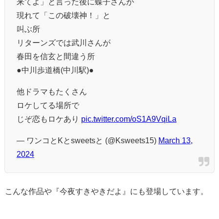
来てよ」と言った後に蝶子さんが
現れて「この破壊神！」と
叫ぶ所
リターンズでは武川さんが
春田を信玄と間違う所
●中川歩道橋(中川駅)●
他ドラマもたくさん
ロケしてる場所で
じぞ恋もロケあり
pic.twitter.com/oS1A9VqiLa
— ワンコとKとsweetsと (@Ksweets15)
March 13,
2024
こんな作品や『今夜すきやきだよ』にも登場しています。