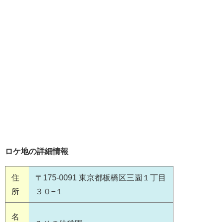
ロケ地の詳細情報
住
〒175-0091 東京都板橋区三園１丁目
所
３０−１
名