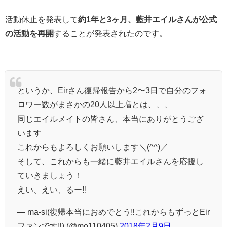
活動休止を発表して
約1年と3ヶ月、藍井エイルさんが公式
の活動を再開
することが発表されたのです。
というか、Eirさん復帰報告から2〜3日で自分のフォ
ロワー数がまさかの20人以上増とは、、、
同じエイルメイトの皆さん、本当にありがとうござ
います
これからもよろしくお願いします＼(^^)／
そして、これからも一緒に藍井エイルさんを応援し
ていきましょう！
えい、えい、るー‼︎
— ma-si(復帰本当におめでとう‼︎これからもずっとEir
ファンです‼︎) (@mo110405)
2018年2月9日