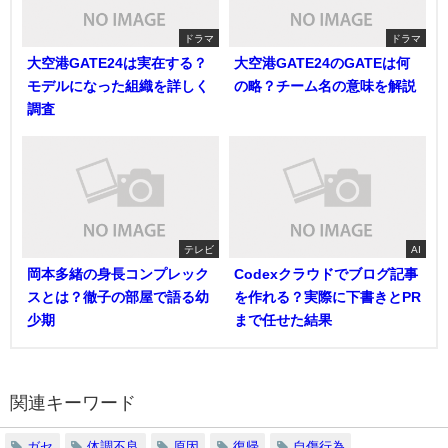
ドラマ
ドラマ
大空港GATE24は実在する？
大空港GATE24のGATEは何
モデルになった組織を詳しく
の略？チーム名の意味を解説
調査
テレビ
AI
岡本多緒の身長コンプレック
Codexクラウドでブログ記事
スとは？徹子の部屋で語る幼
を作れる？実際に下書きとPR
少期
まで任せた結果
関連キーワード
ガセ
体調不良
原因
復帰
自傷行為