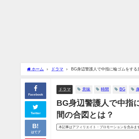
ホーム
ドラマ
BG身辺警護人で中指に輪ゴムをする
ドラマ
意味
時間
BG
Facebook
BG身辺警護人で中指
間の合図とは？
Twitter
本記事はアフィリエイト・プロモーションを含みま
はてブ