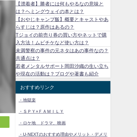
【漂着者】勝者には何もやるなの意味と
は？ヘミングウェイの本とは？
【おやじキャンプ飯】概要とキャストやあ
らすじは？原作はあるの？
Tジョイの前売り券の買い方やネットで購
入方法！ムビチケなど使い方は？
未満警察の事件の元ネタはあの事件なの？
共通点は？
若者メンタルサポート岡田沙織の生い立ち
や現在の活動は？ブログや著書も紹介
おすすめリンク
・地獄楽
・ＳＰＹ×ＦＡＭＩＬＹ
・ロケ地 ドラマ、映画
・U-NEXTのおすすめ理由やメリット・デメリ