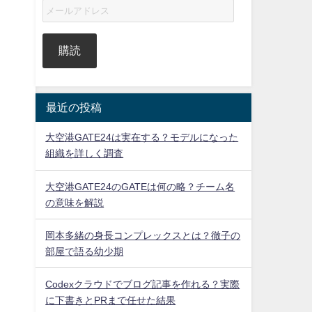
購読
最近の投稿
大空港GATE24は実在する？モデルになった
組織を詳しく調査
大空港GATE24のGATEは何の略？チーム名
の意味を解説
岡本多緒の身長コンプレックスとは？徹子の
部屋で語る幼少期
Codexクラウドでブログ記事を作れる？実際
に下書きとPRまで任せた結果