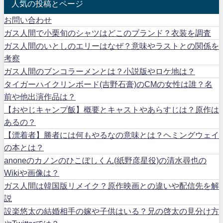
人気の投稿とページ
お問い合わせ
ガス人間で小栗旬のシャツはどこのブランド？衣装を調査
ガス人間のいとしのエリーはなぜ？意味やラストとの関係を
考察
ガス人間のブンコラーメンとは？小説版やロケ地は？
タイガーハイクリンボード(吉野石膏)のCMの女性は誰？名
前や他出演作品は？
【おやじキャンプ飯】概要とキャストやあらすじは？原作は
あるの？
【漂着者】勝者には何もやるなの意味とは？ヘミングウェイ
の本とは？
anoneのカノンのひこぼしくん(紙野彦星役)の清水尋也の
Wikiや画像は？
ガス人間は韓国版リメイク？原作映画との違いや配信先を解
説
設楽悠太の結婚相手の嫁や子供はいる？兄の啓太の見分け方