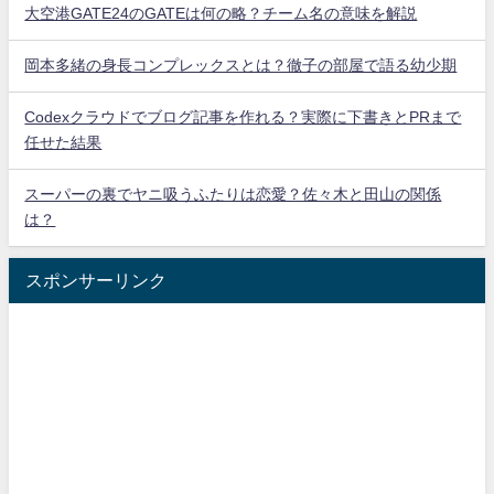
大空港GATE24のGATEは何の略？チーム名の意味を解説
岡本多緒の身長コンプレックスとは？徹子の部屋で語る幼少期
Codexクラウドでブログ記事を作れる？実際に下書きとPRまで
任せた結果
スーパーの裏でヤニ吸うふたりは恋愛？佐々木と田山の関係
は？
スポンサーリンク