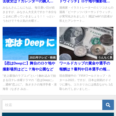
去彼女は？カレンダーの購入方
ドウィッチ】ロケ地や撮影現場
法と猫5匹の謎
はどこ？
みなんさんこんにちは。 毎日暑い日が続
漫画家・イラストレーターのミツコさんの
きますが、みなさん大丈夫ですか？水分を
漫画「ピーナッツバターサンドウィッチ」
こまめに摂っていきましょう！！ っとい
が実写化されました！ 雑誌“with”の読者が
うわけで？今人気の火曜ド...
答えたアンケート...
2021年テレビ・映画
うんちく系
【恋はDeepに】舞台のロケ地や
ワールドカップの賞金や選手の
撮影場所はどこ？海や公園など
報酬は？審判や日本選手の報酬
は？
”史上最強のラブコメ”という触れ込みで始
現在開催中の「FIFAワールドカップ・カ
まる日テレ水曜ドラマの『恋はDeepに』
タール2022」ですが、日本は初戦のドイ
…通称”恋ぷに”。 魚オタクの海洋学者・渚
ツに勝ち、コスタリカには残念ながら 1点
海音（なぎさ みお...
取られてしまいました...