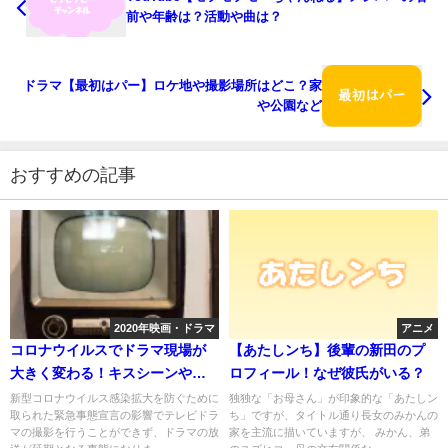
前や年齢は？活動や曲は？
ドラマ【最初はパー】ロケ地や撮影場所はどこ？家
や公園など
おすすめの記事
2020年映画・ドラマ
アニメ
コロナウイルスでドラマ現場が
【あたしンち】後輩の新田のプ
大きく変わる！キスシーンやハ
ロフィール！なぜ彼氏がいる？
グは禁止に？
新型コロナウイルス感染拡大を防ぐために
独独な「お母さん」が印象的な「あたしン
取られた緊急事態宣言の影響でテレビドラ
ち」ですが、タイトル通り長女のみかんの
マの撮影を行うことができず、ドラマの放
家を主流に描いていますが、 みかん、弟