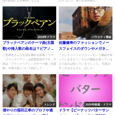
送が延期となる事態になりま...
のユズヒコ、母の交友関係な...
2018年ドラマ
バラエティ番組
ブラックペアンのテーマ曲(主題
佐藤健寿のファッションでノー
歌)や挿入歌の曲名は？ピアノの
スフェイスのダウンやメガネの
サントラは？
ブランドは？
二宮和也さんが主演を務める医療ドラマ
「クレイジージャーニー」という番組を知
「ブラックペアン」は絶賛放送中です。今
っていますか？こちらの番組を知っている
回は「ブラックペアン」のテーマ曲（主題
人であれば知っているでしょう。 写真の
歌）や挿入歌について紹介して...
すごさはもちろん、おしゃ...
トレンド
2020年映画・ドラマ
僕やりの窪田正孝のプロフや過
ドラマ【ピーナッツバターサン