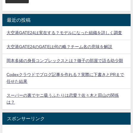
最近の投稿
大空港GATE24は実在する？モデルになった組織を詳しく調査
大空港GATE24のGATEは何の略？チーム名の意味を解説
岡本多緒の身長コンプレックスとは？徹子の部屋で語る幼少期
Codexクラウドでブログ記事を作れる？実際に下書きとPRまで
任せた結果
スーパーの裏でヤニ吸うふたりは恋愛？佐々木と田山の関係
は？
スポンサーリンク