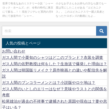
レ予想は？
動画は？
世界で有名なあのミステリー小説「シャー
小さなお子さんをお持ちの方なら誰でも一
ロック・ホームズ」が、令和の時代に東京
度は耳にしたことがある『エビカニク
にて蘇る…！！ 現在フジテレビ系列の月9
ス』。 このエビカニクスで一躍人気者と
枠にて放送中の「シャー...
なったケロポンズの動画にもよ...
人気の投稿とページ
お問い合わせ
ガス人間で小栗旬のシャツはどこのブランド？衣装を調査
ガス人間の佐野教授は何をした？生放送で爆発した理由は？
ガス人間は韓国版リメイク？原作映画との違いや配信先を解
説
ガス人間のブンコラーメンとは？小説版やロケ地は？
ガス人間のいとしのエリーはなぜ？意味やラストとの関係を
考察
松尾雄治が過去の不祥事で逮捕された原因や現在は？妻や息
子はいる？