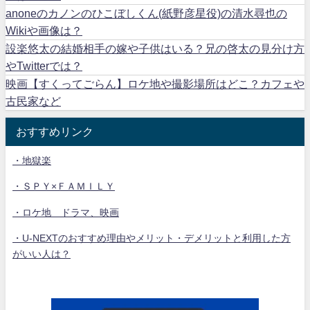
anoneのカノンのひこぼしくん(紙野彦星役)の清水尋也の
Wikiや画像は？
設楽悠太の結婚相手の嫁や子供はいる？兄の啓太の見分け方
やTwitterでは？
映画【すくってごらん】ロケ地や撮影場所はどこ？カフェや
古民家など
おすすめリンク
・地獄楽
・ＳＰＹ×ＦＡＭＩＬＹ
・ロケ地 ドラマ、映画
・U-NEXTのおすすめ理由やメリット・デメリットと利用した方
がいい人は？