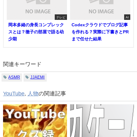
テレビ
AI
岡本多緒の身長コンプレック
Codexクラウドでブログ記事
スとは？徹子の部屋で語る幼
を作れる？実際に下書きとPR
少期
まで任せた結果
関連キーワード
ASMR
JJAEMI
YouTube
,
人物
の関連記事