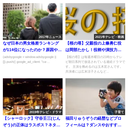
2017年ニュース
2021年テレビ・映画
なぜ日本の男女格差ランキング
【桜の塔】父親役の上條勇仁役
が114位になったのか？原因や解
は岡部たかし！役柄や演技力
決策は？
は？
(adsbygoogle = window.adsbygoogle ||
【桜の塔】は毎週木曜日の21時からテレ
[]).push({ google_ad_client: "ca-...
ビ朝日系列で放送されている連続ドラマで
す。 主演を務めるのは玉木宏さんです。
共演者には広末涼子さんなど...
2019年テレビ・ドラマ
子育て
【シャーロック】守谷壬三(じん
福田りゅうぞうの経歴などプロ
ぞう)の正体はラスボス？ネタバ
フィールは？ダンスやおすすめ