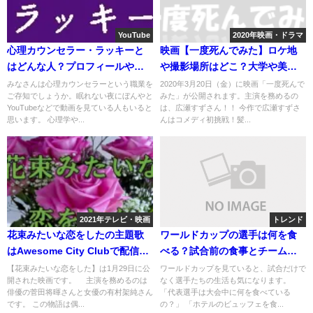
YouTube
2020年映画・ドラマ
心理カウンセラー・ラッキーと
映画【一度死んでみた】ロケ地
はどんな人？プロフィールや経
や撮影場所はどこ？大学や美術
歴は？
館など
みなさんは心理カウンセラーという職業を
2020年3月20日（金）に映画「一度死んで
ご存知でしょうか。眠れない夜にぼんやと
みた」が公開されます。主演を務めるの
YouTubeなどで動画を見ている人もいると
は、広瀬すずさん！！ 今作で広瀬すずさ
思います。 心理学や...
んはコメディ初挑戦！髪...
2021年テレビ・映画
トレンド
花束みたいな恋をしたの主題歌
ワールドカップの選手は何を食
はAwesome City Clubで配信
べる？試合前の食事とチームシ
は？歌詞やPVは？
ェフの役割を解説
【花束みたいな恋をした】は1月29日に公
ワールドカップを見ていると、試合だけで
開された映画です。 主演を務めるのは
なく選手たちの生活も気になります。
俳優の菅田将暉さんと女優の有村架純さん
「代表選手は大会中に何を食べている
です。 この物語は偶...
の？」 「ホテルのビュッフェを食...