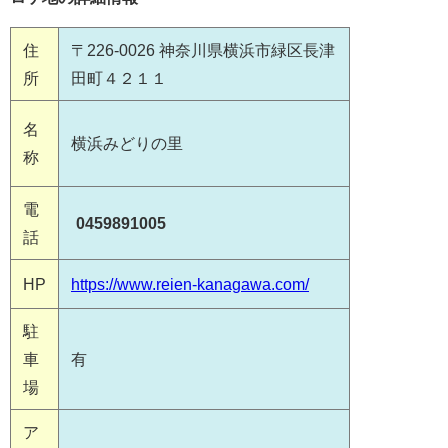
住
〒226-0026 神奈川県横浜市緑区長津
所
田町４２１１
名
横浜みどりの里
称
電
0459891005
話
HP
https://www.reien-kanagawa.com/
駐
車
有
場
ア