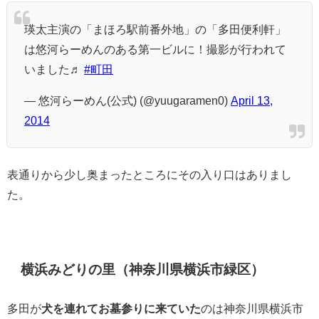
瑛太主演の「まほろ駅前番外地」の「多田便利軒」
は悠河らーめんのある第一ビルに！撮影が行われて
いました♬
#町田
— 悠河らーめん(公式) (@yuugaramen0)
April 13,
2014
表通りから少し奥まったところにその入り口はありまし
た。
横浜みどりの里（神奈川県横浜市緑区）
多田が
犬を連れてお墓参りに来ていた
のは神奈川県横浜市