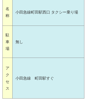
名
小田急線町田駅西口 タクシー乗り場
称
駐
車
無し
場
ア
ク
小田急線 町田駅すぐ
セ
ス