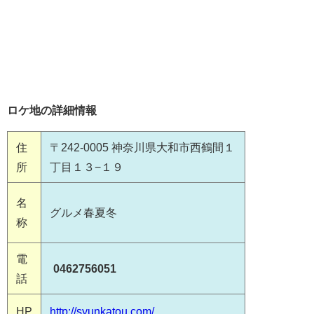
ロケ地の詳細情報
住
〒242-0005 神奈川県大和市西鶴間１
所
丁目１３−１９
名
グルメ春夏冬
称
電
0462756051
話
HP
http://syunkatou.com/