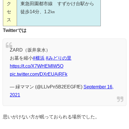
ク
東急田園都市線 すずかけ台駅から
セ
徒歩14分、1.2㎞
ス
Twitterでは
ZARD（坂井泉水）
お墓を縮小
#横浜
#みどりの里
https://t.co/X7WHEMlW5O
pic.twitter.com/DXrEUAjRFk
— 緑ママン (@LLlvPn5B2EEGFfE)
September 16,
2021
思いがけない方が眠っておられる場所でした。