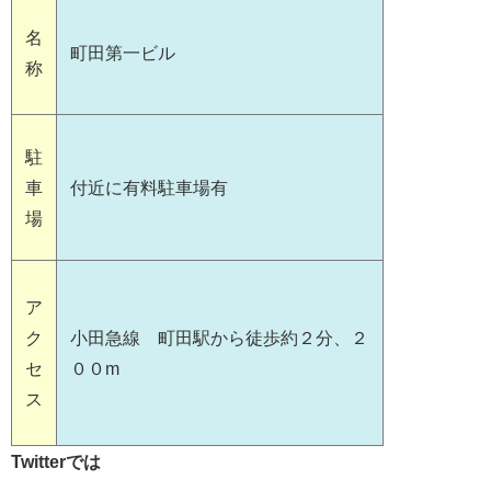
名
町田第一ビル
称
駐
車
付近に有料駐車場有
場
ア
ク
小田急線 町田駅から徒歩約２分、２
セ
００m
ス
Twitterでは