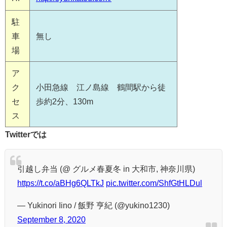
駐
車
無し
場
ア
ク
小田急線 江ノ島線 鶴間駅から徒
セ
歩約2分、130m
ス
Twitterでは
引越し弁当 (@ グルメ春夏冬 in 大和市, 神奈川県)
https://t.co/aBHg6QLTkJ
pic.twitter.com/ShfGtHLDul
— Yukinori Iino / 飯野 亨紀 (@yukino1230)
September 8, 2020