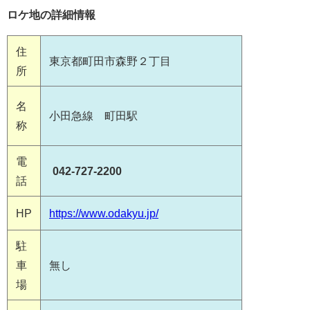
ロケ地の詳細情報
住
東京都町田市森野２丁目
所
名
小田急線 町田駅
称
電
042-727-2200
話
HP
https://www.odakyu.jp/
駐
車
無し
場