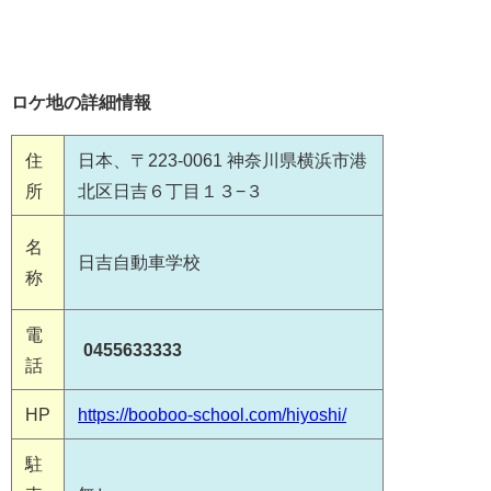
ロケ地の詳細情報
住
日本、〒223-0061 神奈川県横浜市港
所
北区日吉６丁目１３−３
名
日吉自動車学校
称
電
0455633333
話
HP
https://booboo-school.com/hiyoshi/
駐