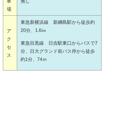
車
無し
場
東急新横浜線 新綱島駅から徒歩約
20分、1.6㎞
ア
ク
東急目黒線 日吉駅東口からバスで7
セ
分、日大グランド前バス停から徒歩
ス
約1分、74ｍ