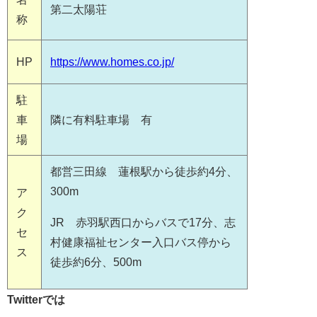
第二太陽荘
称
HP
https://www.homes.co.jp/
駐
車
隣に有料駐車場 有
場
都営三田線 蓮根駅から徒歩約4分、
300m
ア
ク
JR 赤羽駅西口からバスで17分、志
セ
村健康福祉センター入口バス停から
ス
徒歩約6分、500m
Twitterでは