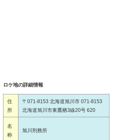
ロケ地の詳細情報
住
〒071-8153 北海道旭川市 071-8153
所
北海道旭川市東鷹栖3線20号 620
名
旭川刑務所
称