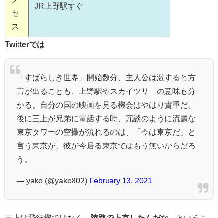
JR上野駅すぐ
セ
ス
Twitterでは
「すばらしき世界」開始数分、主人公は激すると方
言が出ることも、上野駅やスカイツリーの意味も分
かる。自分の国の映画を見る機会はやはり貴重だ。
後に三上が兄弟に電話する時、冗談のように流麗な
東京タワーの空撮が流れるのは、「今は東京だ」と
言う東京が、彼が今居る東京ではもう無いからだろ
う。
— yako (@yako802)
February 13, 2021
三上は飛行機ではなく、
陸路で上京したんだな
、というこ