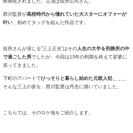
映画化されました。主演は役所広司さん。
西川監督が
高校時代から憧れていた大スターにオファーが
叶い
、初めてタッグを組んだ作品です。
役所さんが演じる”三上正夫”はその
人生の大半を刑務所の中
で過ごした男
でしたが、今回は13年の刑期を終えて娑婆に
戻ってきました。
下町のアパートで
ひっそりと暮らし始めた元殺人犯
＿＿＿
そんな三上の姿を、西川監督は丹念に描いていました。
こちらでは、そのロケ地をご紹介します。