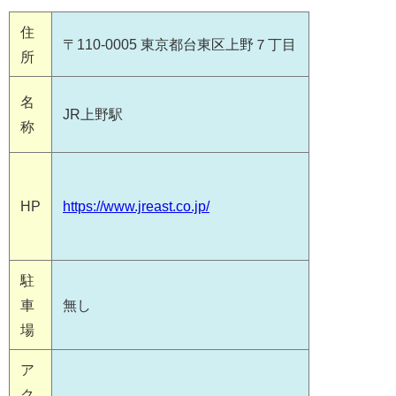
住
〒110-0005 東京都台東区上野７丁目
所
名
JR上野駅
称
HP
https://www.jreast.co.jp/
駐
車
無し
場
ア
ク