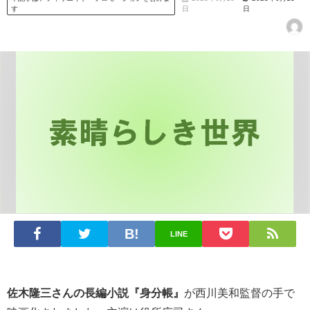
す
日
日
LINE
佐木隆三さんの長編小説『身分帳』
が西川美和監督の手で