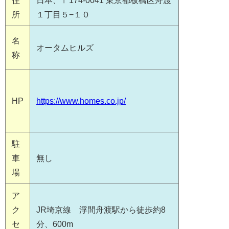
住
日本、〒174-0041 東京都板橋区舟渡
所
１丁目５−１０
名
オータムヒルズ
称
HP
https://www.homes.co.jp/
駐
車
無し
場
ア
ク
JR埼京線 浮間舟渡駅から徒歩約8
セ
分、600m