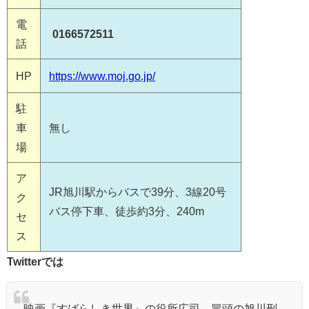
電
0166572511
話
HP
https://www.moj.go.jp/
駐
車
無し
場
ア
JR旭川駅からバスで39分、3線20号
ク
バス停下車、徒歩約3分、240m
セ
ス
Twitterでは
映画『すばらしき世界』の役所広司、冒頭の旭川刑