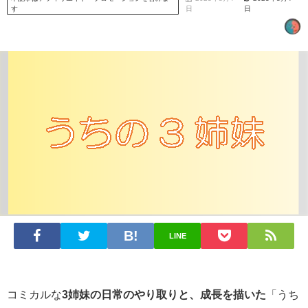
す
日
日
LINE
コミカルな
3姉妹の日常のやり取りと、成長を描いた
「うち