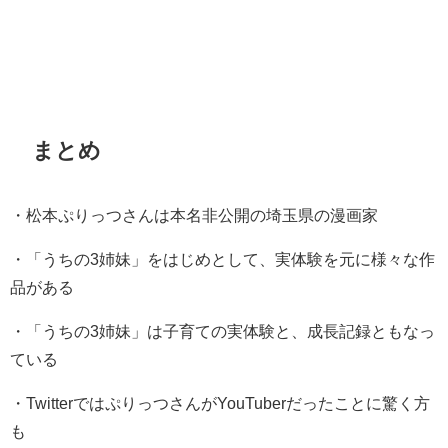
まとめ
・松本ぷりっつさんは本名非公開の埼玉県の漫画家
・「うちの3姉妹」をはじめとして、実体験を元に様々な作
品がある
・「うちの3姉妹」は子育ての実体験と、成長記録ともなっ
ている
・TwitterではぷりっつさんがYouTuberだったことに驚く方
も