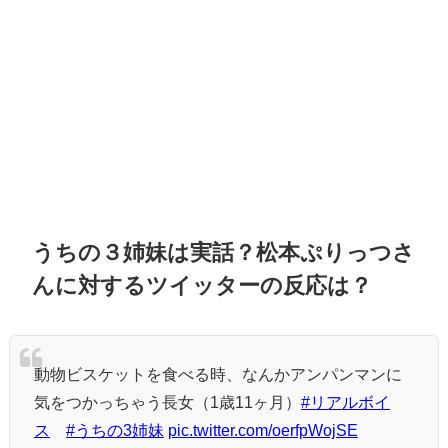
うちの３姉妹は実話？松本ぷりっつさ
んに対するツイッターの反応は？
動物ビスケットを食べる時、なんかアンパンマンに
気をつかっちゃう長女（1歳11ヶ月）
#リアルボイ
ス
#うちの3姉妹
pic.twitter.com/oerfpWojSE