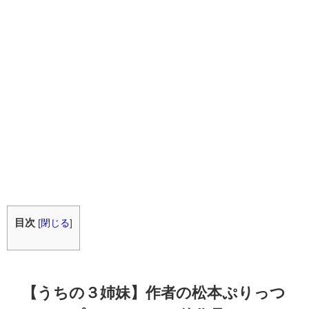
目次
[
閉じる
]
【うちの３姉妹】作者の松本ぷりっつ