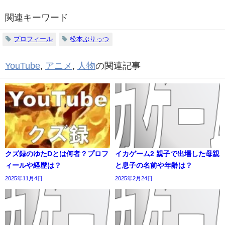
関連キーワード
プロフィール
松本ぷりっつ
YouTube
,
アニメ
,
人物
の関連記事
クズ録のゆたDとは何者？プロフ
イカゲーム2 親子で出場した母親
ィールや経歴は？
と息子の名前や年齢は？
2025年11月4日
2025年2月24日