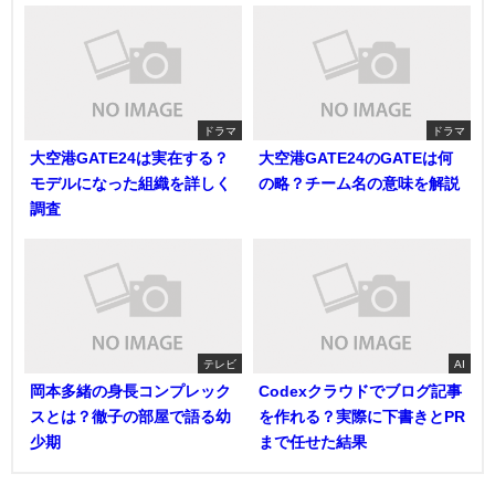
ドラマ
ドラマ
大空港GATE24は実在する？
大空港GATE24のGATEは何
モデルになった組織を詳しく
の略？チーム名の意味を解説
調査
テレビ
AI
岡本多緒の身長コンプレック
Codexクラウドでブログ記事
スとは？徹子の部屋で語る幼
を作れる？実際に下書きとPR
少期
まで任せた結果