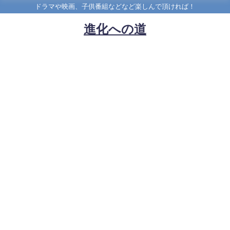
ドラマや映画、子供番組などなど楽しんで頂ければ！
進化への道