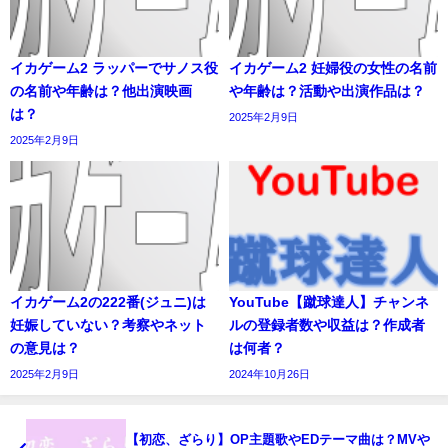
イカゲーム2 ラッパーでサノス役
イカゲーム2 妊婦役の女性の名前
の名前や年齢は？他出演映画
や年齢は？活動や出演作品は？
は？
2025年2月9日
2025年2月9日
イカゲーム2の222番(ジュニ)は
YouTube【蹴球達人】チャンネ
妊娠していない？考察やネット
ルの登録者数や収益は？作成者
の意見は？
は何者？
2025年2月9日
2024年10月26日
【初恋、ざらり】OP主題歌やEDテーマ曲は？MVや