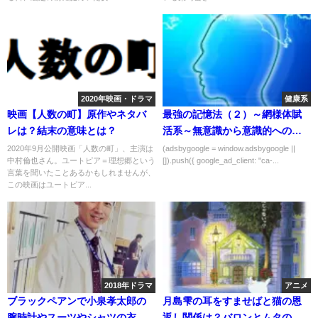
2020年映画・ドラマ
健康系
映画【人数の町】原作やネタバ
最強の記憶法（２）～網様体賦
レは？結末の意味とは？
活系～無意識から意識的への変
化記憶術
2020年9月公開映画「人数の町」、主演は
(adsbygoogle = window.adsbygoogle ||
中村倫也さん。ユートピア＝理想郷という
[]).push({ google_ad_client: "ca-...
言葉を聞いたことあるかもしれませんが、
この映画はユートピア...
2018年ドラマ
アニメ
ブラックペアンで小泉孝太郎の
月島雫の耳をすませばと猫の恩
腕時計やスーツやシャツの衣装
返し関係は？バロンとムタの繋