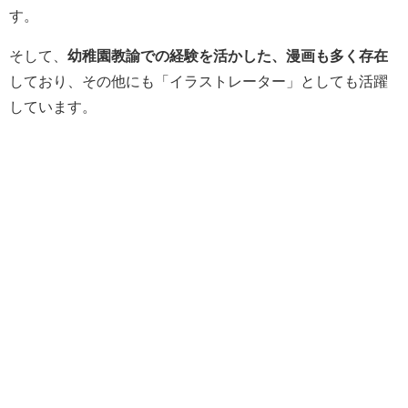
す。
そして、
幼稚園教諭での経験を活かした、漫画も多く存在
しており、その他にも「イラストレーター」としても活躍
しています。