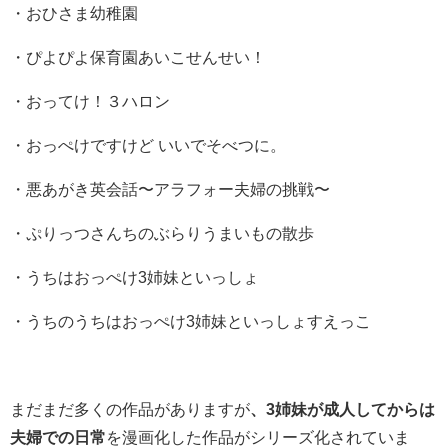
・おひさま幼稚園
・ぴよぴよ保育園あいこせんせい！
・おってけ！３ハロン
・
おっぺけですけど いいでそべつに。
・
悪あがき英会話〜アラフォー夫婦の挑戦〜
・
ぷりっつさんちのぶらりうまいもの散歩
・うちはおっぺけ3姉妹といっしょ
・うちの
うちはおっぺけ3姉妹といっしょすえっこ
まだまだ多くの作品がありますが
、3姉妹が成人してからは
夫婦での日常
を漫画化した作品がシリーズ化されていま