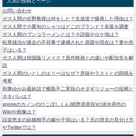
人気の投稿とページ
お問い合わせ
ガス人間の佐野教授は何をした？生放送で爆発した理由は？
ガス人間で小栗旬のシャツはどこのブランド？衣装を調査
ガス人間のブンコラーメンとは？小説版やロケ地は？
松尾雄治が過去の不祥事で逮捕された原因や現在は？妻や息
子はいる？
ガス人間は韓国版リメイク？原作映画との違いや配信先を解
説
ガス人間のいとしのエリーはなぜ？意味やラストとの関係を
考察
刑事ゆがみ最終話で横島不二実役のオダギリジョーの役柄と
ネタバレは？
anoneのカノンのひこぼしくん(紙野彦星役)の清水尋也の
Wikiや画像は？
設楽悠太の結婚相手の嫁や子供はいる？兄の啓太の見分け方
やTwitterでは？