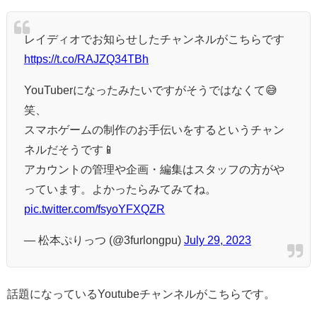
レイディオでお知らせしたチャンネルがこちらです
https://t.co/RAJZQ34TBh
YouTuberになったみたいですがそうではなくて😅
笑、
スマホゲームの制作のお手伝いをするというチャン
ネルだそうです📱
アカウントの管理や企画・編集はスタッフの方がや
っています。よかったらみてみてね。
pic.twitter.com/fsyoYFXQZR
— 松本ぷりっつ (@3furlongpu)
July 29, 2023
話題になっているYoutubeチャンネルがこちらです。