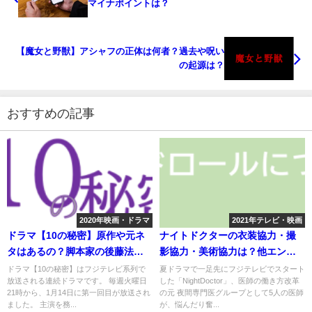
マイナポイントは？
【魔女と野獣】アシャフの正体は何者？過去や呪い
の起源は？
おすすめの記事
2020年映画・ドラマ
2021年テレビ・映画
ドラマ【10の秘密】原作や元ネ
ナイトドクターの衣装協力・撮
タはあるの？脚本家の後藤法子
影協力・美術協力は？他エンド
にヒント？
ロールは？
ドラマ【10の秘密】はフジテレビ系列で
夏ドラマで一足先にフジテレビでスタート
放送される連続ドラマです。 毎週火曜日
した「NightDoctor」、医師の働き方改革
21時から、1月14日に第一回目が放送され
の元 夜間専門医グループとして5人の医師
ました。 主演を務...
が、悩んだり奮...