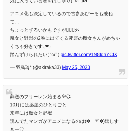
気に入っている巻をぱしゃり( ˇωˇ )📸
アニメ化も決定しているので古参あぴーるも兼ね
て…
ちょっとずるいかもですが🙇🏻‍♀️💭
魔女と野獣の2巻に出てくる死霊の魔女さんがめちゃ
くちゃ好きです⸜❤︎⸝‍
踏んずけられたい( ˇωˇ )
pic.twitter.com/1N8IdhYCIX
— 羽鳥玲* (@akiraka33)
May 25, 2023
葬送のフリーレン始まる💭💞
10月には薬屋のひとりごと
来年には魔女と野獣
読んでたマンガがアニメになるのは(✽´ཫ`✽)嬉しす
ぎー♡