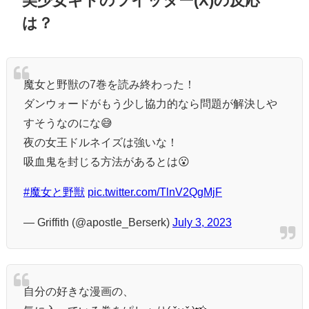
美少女ギドのツイッター(X)の反応
は？
魔女と野獣の7巻を読み終わった！
ダンウォードがもう少し協力的なら問題が解決しや
すそうなのにな😅
夜の女王ドルネイズは強いな！
吸血鬼を封じる方法があるとは😮
#魔女と野獣
pic.twitter.com/TlnV2QgMjF
— Griffith (@apostle_Berserk)
July 3, 2023
自分の好きな漫画の、