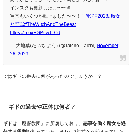
インスタも更新したよ〜〜☺️
写真もいくつか載せました〜〜！！
#KPF2023
#魔女
と野獣
#TheWitchAndTheBeast
https://t.co/rFGPcwTcCd
— 大地葉(たいち よう) (@Taicho_Taichi)
November
26, 2023
ではギドの過去に何があったのでしょうか！？
ギドの過去や正体は何者？
ギドは「
魔響教団」に所属しており、
悪事を働く魔女を処
分する役割
を担っていた。それは3年前から始まっていた。