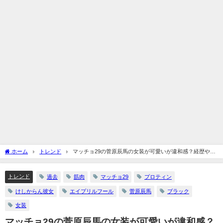
ホーム
トレンド
マッチョ29の菅原辰馬の女装が可愛いが違和感？経歴や職
業と事件の噂って？
トレンド
過去
筋肉
マッチョ29
プロティン
けしからん彼女
エイプリルフール
菅原辰馬
ブラック
女装
マッチョ29の菅原辰馬の女装が可愛いが違和感？