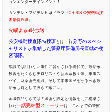
ョンエンターテインメント！
カンテレ・フジテレビ系ドラマ『
CRISIS 公安機動捜
査隊特捜班
』
火曜よる9時放送
公安機動捜査隊特捜班
各分野のスペシ
とは、
ャリストが集結した警察庁警備局長直轄の秘
密部隊
。
常識では計れない事件に脅かされる現代で、政治家
殺害をたくらむテロリストや新興宗教団体、軍事ス
パイ、麻薬密売組織、そして本来国民を守るべき政
治家も時として彼らの敵に…。
金城作品ならではの緻密な設定と情報を元に構築さ
一話完結型ストーリー
れた
は、これまでの警察