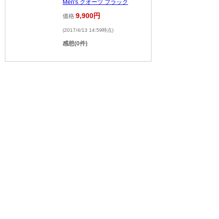
Men's クオーツ ブラック
9,900円
価格:
(2017/4/13 14:59時点)
感想(0件)