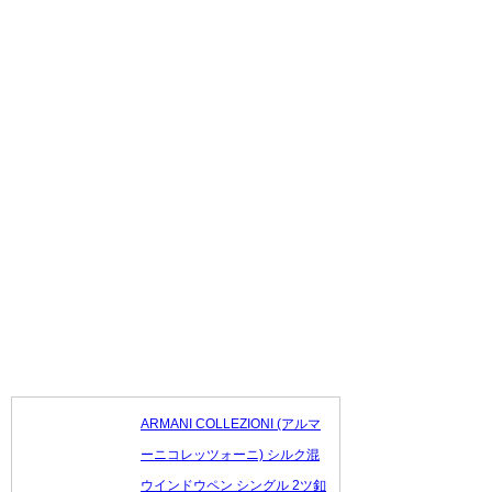
ARMANI COLLEZIONI (アルマ
ーニコレッツォーニ) シルク混
ウインドウペン シングル 2ツ釦