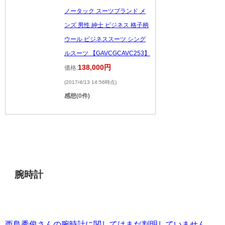
ノータック スーツブランド メ
ンズ 男性 紳士 ビジネス 格子柄
ウール ビジネススーツ シング
ルスーツ 【GAVCGCAVC253】
138,000円
価格:
(2017/4/13 14:56時点)
感想(0件)
腕時計
西島秀俊さんの腕時計に関してはまだ判明していません。