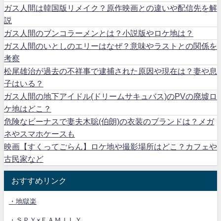
ガス人間は韓国版リメイク？原作映画との違いや配信先を解
説
ガス人間のブンコラーメンとは？小説版やロケ地は？
ガス人間のいとしのエリーはなぜ？意味やラストとの関係を
考察
松尾雄治が過去の不祥事で逮捕された原因や現在は？妻や息
子はいる？
ガス人間の地下アイドル(ドリームサキュバス)のPVの廃墟ロ
ケ地はどこ？
危険なビーナスで妻夫木聡(伯朗)の衣装のブランドは？メガ
ネやスマホケースも
映画【すくってごらん】ロケ地や撮影場所はどこ？カフェや
古民家など
おすすめリンク
・地獄楽
・ＳＰＹ×ＦＡＭＩＬＹ