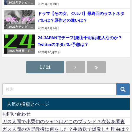
2021年テレビ・映
2021年3月19日
画
ドラマ【その女、ジルバ】最終回のラストネタ
バレは？原作との違いは？
2021年テレビ・映
2021年1月14日
画
24 JAPANでチーフ(栗山千明)は犯人なのか？
Twitterのネタバレ予想は？
2020年映画・ドラ
2020年10月21日
マ
1 / 11
人気の投稿とページ
お問い合わせ
ガス人間で小栗旬のシャツはどこのブランド？衣装を調査
ガス人間の佐野教授は何をした？生放送で爆発した理由は？