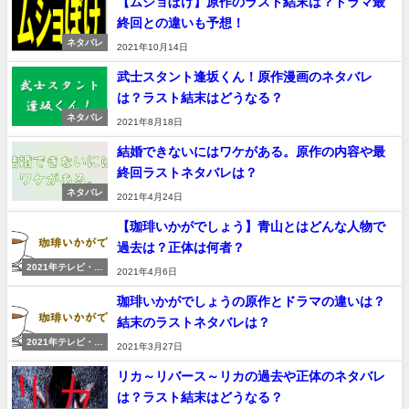
【ムショぼけ】原作のラスト結末は？ドラマ最
終回との違いも予想！
ネタバレ
2021年10月14日
武士スタント逢坂くん！原作漫画のネタバレ
は？ラスト結末はどうなる？
ネタバレ
2021年8月18日
結婚できないにはワケがある。原作の内容や最
終回ラストネタバレは？
ネタバレ
2021年4月24日
【珈琲いかがでしょう】青山とはどんな人物で
過去は？正体は何者？
2021年テレビ・映
2021年4月6日
画
珈琲いかがでしょうの原作とドラマの違いは？
結末のラストネタバレは？
2021年テレビ・映
2021年3月27日
画
リカ～リバース～リカの過去や正体のネタバレ
は？ラスト結末はどうなる？