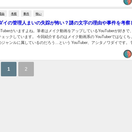
理由
考察
事件
怖い
ダイの管理人まいの失踪が怖い？謎の文字の理由や事件を考察
uTuberがいますよね。筆者はメイク動画をアップしているYouTuberが好きで
ェックしています。 今回紹介するのはメイク動画系の YouTuberではなくち
ジャンルに属しているのだろう…という YouTuber、アシタノワダイです。 管理人
文字の...
1
2