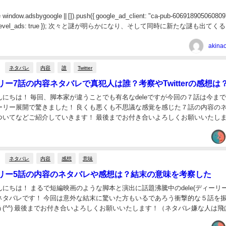
 window.adsbygoogle || []).push({ google_ad_client: "ca-pub-606918905060809
ge_level_ads: true }); 次々と謎が明らかになり、そして同時に新たな謎も出てく
akin
ネタバレ
内容
誰
Twitter
ーリー7話の内容ネタバレで真犯人は誰？考察やTwitterの感想は
なdeleですが今回の７話は今までとは
した！ 良くも悪くも不思議な感覚を感じた７話の内容のネタバ
介していきます！ 最後までお付き合いよろしくお願いいたします！
ーの第7話の内容のネタバレ ...
ネタバレ
内容
感想
意味
ィーリー5話の内容のネタバレや感想は？結末の意味を考察した
に話題沸騰中のdele(ディーリー)の５
末に驚いた方もいるであろう衝撃的な５話を振り返
ネタバレ嫌な人は飛ばして
leディーリーの5話...