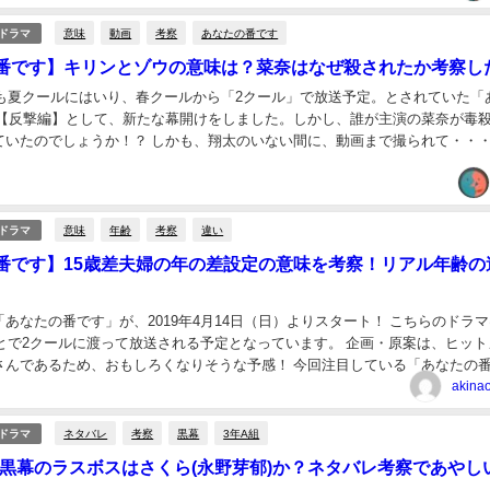
意味
動画
考察
あなたの番です
・ドラマ
番です】キリンとゾウの意味は？菜奈はなぜ殺されたか考察し
ラマも夏クールにはいり、春クールから「2クール」で放送予定。とされていた「
？ しかも、翔太のいない間に、動画まで撮られて・・・。泣
が切なすぎるスペシャル編でした。 ...
意味
年齢
考察
違い
・ドラマ
番です】15歳差夫婦の年の差設定の意味を考察！リアル年齢の
たの番です」が、2019年4月14日（日）よりスタート！ こちらのドラマは、
で2クールに渡って放送される予定となっています。 企画・原案は、ヒットメー
るため、おもしろくなりそうな予感！ 今回注目している「あなたの番で
世さん×田中圭さんが主演を務...
akin
ネタバレ
考察
黒幕
3年A組
・ドラマ
】黒幕のラスボスはさくら(永野芽郁)か？ネタバレ考察であやし