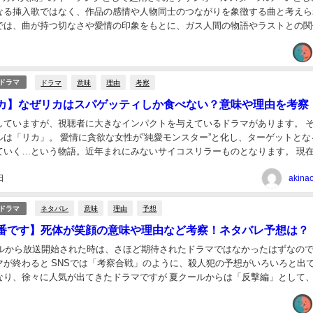
なる挿入歌ではなく、作品の感情や人物同士のつながりを象徴する曲と考えら
では、曲が持つ切なさや愛情の印象をもとに、ガス人間の物語やラストとの関
しながら考察します。 ガス人間でいとしの...
ドラマ
意味
理由
考察
・ドラマ
カ】なぜリカはスパゲッティしか食べない？意味や理由を考察
ていますが、視聴者に大きなインパクトを与えているドラマがあります。 そのド
が”純愛モンスター”と化し、ターゲットとなる男
いく…という物語。近年まれにみないサイコスリラーものとなります。 現在、第3
ているのですが、視聴者の多くがあ...
日
akin
ネタバレ
意味
理由
予想
・ドラマ
番です】死体が笑顔の意味や理由など考察！ネタバレ予想は？
クールから放送開始された時は、さほど期待されたドラマではなかったはずなの
のように、殺人犯の予想がいろいろと出てくる
に人気が出てきたドラマですが 夏クールからは「反撃編」として、さら
人ミステリードラマとなってきました。...