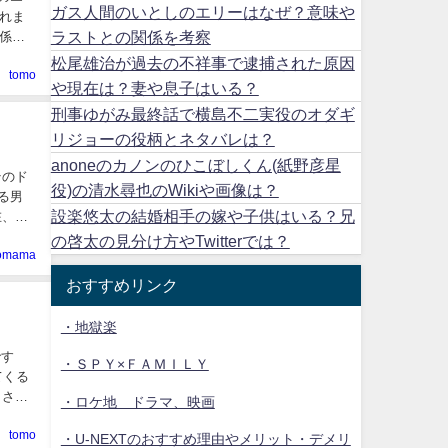
ガス人間のいとしのエリーはなぜ？意味や
れま
ラストとの関係を考察
係を
松尾雄治が過去の不祥事で逮捕された原因
tomo
や現在は？妻や息子はいる？
刑事ゆがみ最終話で横島不二実役のオダギ
リジョーの役柄とネタバレは？
anoneのカノンのひこぼしくん(紙野彦星
役)の清水尋也のWikiや画像は？
設楽悠太の結婚相手の嫁や子供はいる？兄
の啓太の見分け方やTwitterでは？
aomama
おすすめリンク
・地獄楽
です
・ＳＰＹ×ＦＡＭＩＬＹ
・ロケ地 ドラマ、映画
tomo
・U-NEXTのおすすめ理由やメリット・デメリ