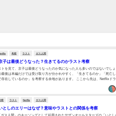
etflix
考察
ラスト
ガス人間
京子は最後どうなった？生きてるのかラスト考察
ストを見て、京子は最後どうなったのか気になった人も多いのではないでしょ
の最後は本編だけでは受け取り方が分かれやすく、「生きてるのか」「死亡し
存在しているのか」を考察する余地があります。 ここから先は、Netflixド
ラストに関するネタバレを含みます。まだ最終...
考察
ラスト
Netflix
ガス人間
いとしのエリーはなぜ？意味やラストとの関係を考察
ドラマ「ガス人間」のキーソングとして起用されたサザンオールスターズの「いとし