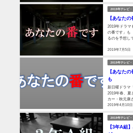
2019年テレビ
【あなたの
2019年ド
の番です」も 【反撃編】として、新たな幕開けをしました。しかし、誰が主演の菜奈が毒殺され
るのを予想していたのでしょうか！
きじゃくる菜奈
2019年7月5日
2019年テレビ
【あなたの
も
新日曜ドラマ「あな
2019年春、夏と
カー・秋元康さんであ
2019年4月10日
す」は、原田知
2019年テレビ
【3年A組