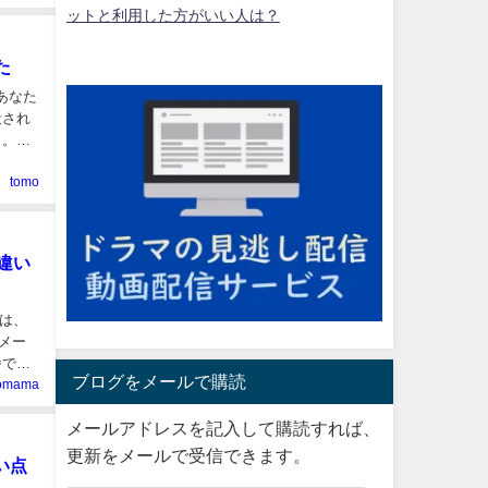
ットと利用した方がいい人は？
た
あなた
tomo
違い
ブログをメールで購読
aomama
メールアドレスを記入して購読すれば、
更新をメールで受信できます。
い点