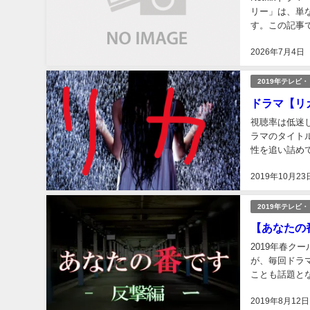
リー」は、単
す。この記事
ネタバレに注意
2026年7月4日
2019年テレビ
ドラマ【リ
視聴率は低迷し
ラマのタイトルは「リカ」。 愛情に貪欲な女性
性を追い詰めて
話まで放送され
2019年10月23
2019年テレビ
【あなたの
2019年春
が、毎回ドラマが終わると SNSでは「考察合戦」
ことも話題となり、徐々
にややこしい殺
2019年8月12日