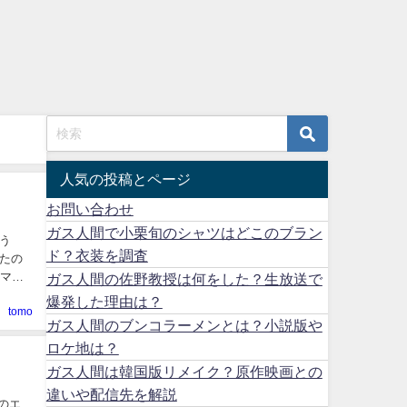
人気の投稿とページ
お問い合わせ
ガス人間で小栗旬のシャツはどこのブラン
う
ド？衣装を調査
たの
ラマ
ガス人間の佐野教授は何をした？生放送で
爆発した理由は？
tomo
ガス人間のブンコラーメンとは？小説版や
ロケ地は？
ガス人間は韓国版リメイク？原作映画との
違いや配信先を解説
のエ