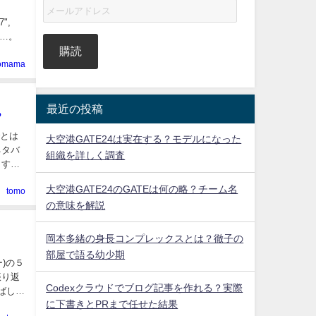
7",
る…。
購読
aomama
最近の投稿
？
大空港GATE24は実在する？モデルになった
組織を詳しく調査
大空港GATE24のGATEは何の略？チーム名
tomo
の意味を解説
岡本多緒の身長コンプレックスとは？徹子の
部屋で語る幼少期
Codexクラウドでブログ記事を作れる？実際
に下書きとPRまで任せた結果