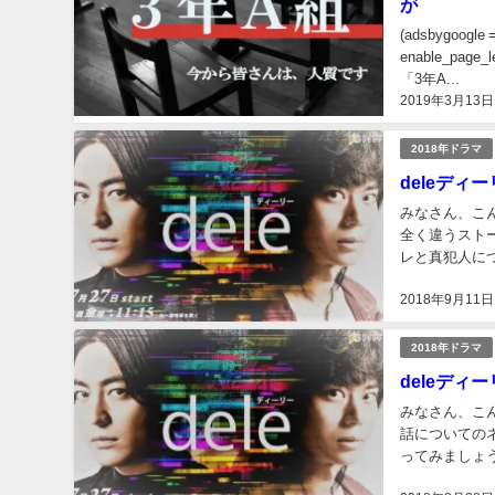
が
(adsbygoogle =
enable_pa
「3年A...
2019年3月13日
2018年ドラマ
deleディ
みなさん、こんにちは！ 毎回、脚本家が違うことでも有名
全く違うストーリー展開で驚きま
レと真犯人についてなどご紹
deleディーリ
2018年9月11日
2018年ドラマ
deleデ
みなさん、こんにちは！ まるで短編映画のような脚本と演出
話についてのネタバレです！ 今回は意外な結
ってみましょう(^^) 最後までお付き合いよろしくお願いいたします！（
ください） de