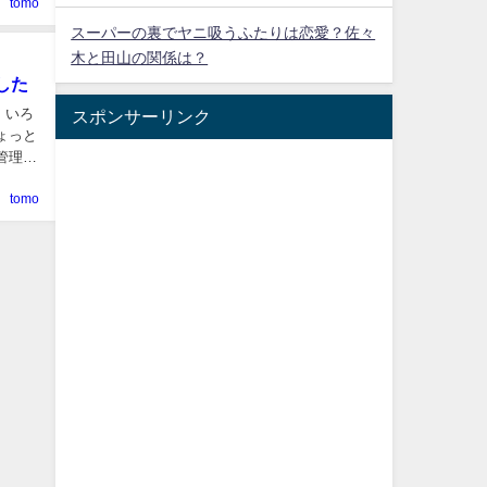
tomo
スーパーの裏でヤニ吸うふたりは恋愛？佐々
木と田山の関係は？
した
、いろ
スポンサーリンク
ょっと
tomo