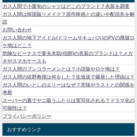
ガス人間で小栗旬のシャツはどこのブランド？衣装を調査
ガス人間は韓国版リメイク？原作映画との違いや配信先を解
説
お問い合わせ
ガス人間の地下アイドル(ドリームサキュバス)のPVの廃墟ロ
ケ地はどこ？
危険なビーナスで妻夫木聡(伯朗)の衣装のブランドは？メガ
ネやスマホケースも
ガス人間のブンコラーメンとは？小説版やロケ地は？
ガス人間の佐野教授は何をした？生放送で爆発した理由は？
ガス人間のいとしのエリーはなぜ？意味やラストとの関係を
考察
スーパーの裏でヤニ吸うふたりは実写化される？ドラマ化の
可能性は？
プライバシーポリシー
おすすめリンク