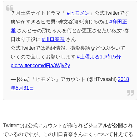
７月土曜ナイトドラマ「
#ヒモメン
」公式Twitterです
爽やかすぎるヒモ男･碑文谷翔を演じるのは
#窪田正
孝
さんヒモの翔ちゃんを何とか更正させたい彼女･春
日ゆり子役に
#川口春奈
さん
公式Twitterでは番組情報、撮影裏話などつぶやいて
いくので宜しくお願いします
#土曜よる11時15分
pic.twitter.com/dFja3WjvZy
— [公式] 「ヒモメン」アカウント (@HTvasahi)
2018
年5月31日
Twitterでは公式アカウントが作られ
ビジュアルが公開
され
ているのですが、この川口春奈さんにくっついて甘えてる