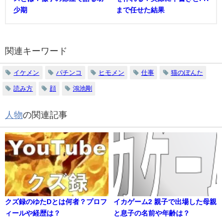
少期
まで任せた結果
関連キーワード
イケメン
パチンコ
ヒモメン
仕事
猫のぽんた
読み方
顔
鴻池剛
人物
の関連記事
クズ録のゆたDとは何者？プロフ
イカゲーム2 親子で出場した母親
ィールや経歴は？
と息子の名前や年齢は？