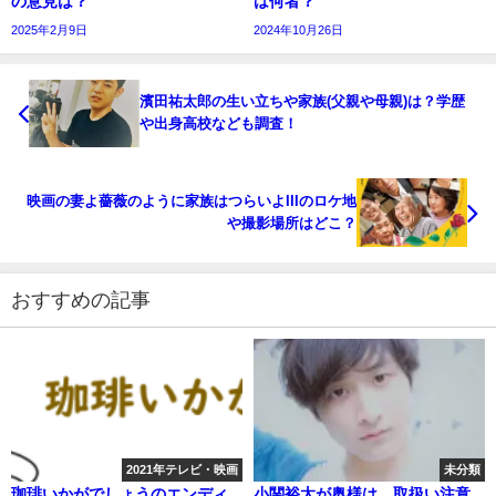
の意見は？
は何者？
2025年2月9日
2024年10月26日
濱田祐太郎の生い立ちや家族(父親や母親)は？学歴
や出身高校なども調査！
映画の妻よ薔薇のように家族はつらいよIIIのロケ地
や撮影場所はどこ？
おすすめの記事
2021年テレビ・映画
未分類
珈琲いかがでしょうのエンディ
小関裕太が奥様は、取扱い注意