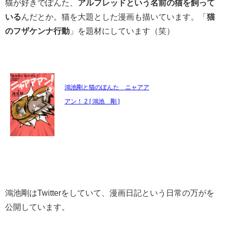
猫が好きでぽんた、
アルフレッドという名前の猫を飼って
いる
んだとか。猫を大題とした漫画も描いています。「
猫
のフザケンナ行動
」を題材にしています（笑）
鴻池剛と猫のぽんた ニャアア
アン！ 2 [ 鴻池 剛 ]
鴻池剛はTwitterをしていて、漫画日記という日常の万がを
公開しています。