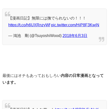
【漫画日記】無限には撫でられないの！！！
https://t.co/h6UXRnzyWf
pic.twitter.com/HiP8F3KwjN
— 鴻池 剛 (@TsuyoshiWood)
2018年6月3日
最後にはオチもあっておもしろい
内容の日常漫画となって
います。