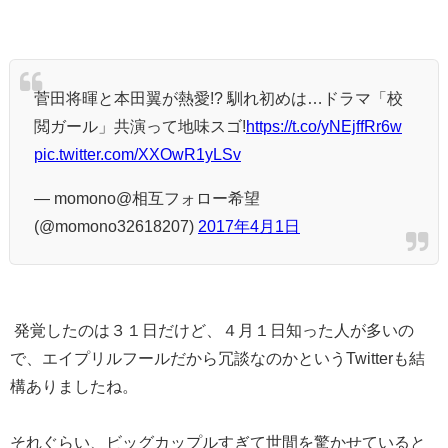
菅田将暉と本田翼が熱愛!? 馴れ初めは…ドラマ「校
閲ガール」共演って地味スゴ!
https://t.co/yNEjffRr6w
pic.twitter.com/XXOwR1yLSv
— momono@相互フォロー希望
(@momono32618207)
2017年4月1日
発覚したのは３１日だけど、４月１日知った人が多いの
で、エイプリルフールだから冗談なのかというTwitterも結
構ありましたね。
それぐらい、ビッグカップルすぎて世間を驚かせていると