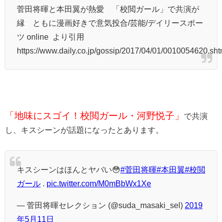
菅田将暉と本田翼が熱愛 「校閲ガール」で共演が
縁 ともに漫画好きで意気投合/芸能/デイリースポー
ツ online より引用
https://www.daily.co.jp/gossip/2017/04/01/0010054620.sht
「地味にスゴイ！校閲ガール・河野悦子」
で共演
し、キスシーンが話題になったとあります。
キスシーンはほんとヤバい😳
#菅田将暉
#本田翼
#校閲
ガール
.
pic.twitter.com/M0mBbWx1Xe
— 菅田将暉セレクション (@suda_masaki_sel)
2019
年5月11日