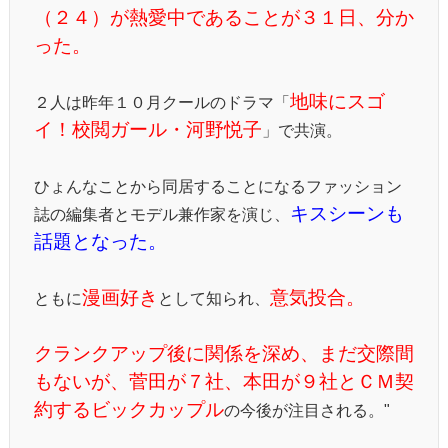
（２４）が熱愛中であることが３１日、分か
った。
地味にスゴ
２人は昨年１０月クールのドラマ「
イ！校閲ガール・河野悦子
」で共演。
ひょんなことから同居することになるファッション
キスシーンも
誌の編集者とモデル兼作家を演じ、
話題となった。
漫画好き
意気投合。
ともに
として知られ、
クランクアップ後に関係を深め、まだ交際間
もないが、菅田が７社、本田が９社とＣＭ契
約するビックカップル
の今後が注目される。"