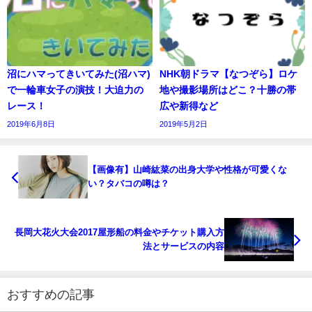
沼にハマってきいてみた(沼ハマ)
NHK朝ドラマ【なつぞら】ロケ
で一輪車女子の演技！大迫力の
地や撮影場所はどこ？十勝の帯
レース！
広や新得など
2019年6月8日
2019年5月2日
【画像有】山崎紘菜の出身大学や性格が可愛くな
い？タバコの噂は？
長岡大花火大会2017屋形船の料金やチケット購入方
法とサービスの内容
おすすめの記事