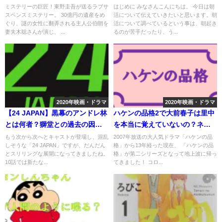
タバレ予想は？
ミステリーの巨匠！東野圭吾が送るラブサ
はじめに みなさんこんにちは。 今日は朝
スペンスミステリー。 30億円の遺産をめ
活について伝えていきたいと思います。朝
ぐり、謎の女性に翻弄される主人公伯朗を
活について調べているという事は、朝起き
妻夫木聡さんが演じ、 ...
るのが苦手だったり、う...
2020年映画・ドラマ
2020年映画・ドラマ
【24 JAPAN】黒幕のアンドレ林
ハケンの品格2で大前春子は里中
とは何者？獅堂との過去の因縁
を本当に覚えていないの？ネタ
とは？
バレ予想は？
もう次から次へとキャストが登場し、混乱
2007年放送の大人気ドラマ「ハケンの品
しそうな「24 JAPAN」ですが、だんだん
格」から13年経った現在、 「ハケンの品
とスリリングな展開になってきましたね。
格」が第二シリーズとなって地上波に帰っ
10話では新たな...
てきました！ コロ...