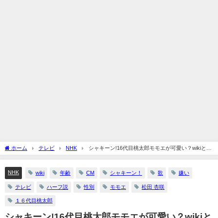
ホーム
テレビ
NHK
シャキーン!16代目桃太郎モモエが可愛い？wikiとハ
ーフ説に年齢や性別も
NHK
wiki
年齢
CM
シャキーン！
歌
嫌い
テレビ
ハーフ説
性別
モモエ
松田 杏咲
１６代目桃太郎
シャキーン!16代目桃太郎モモエが可愛い？wikiと