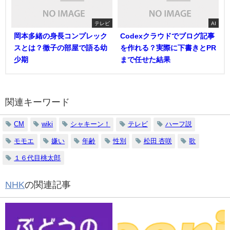
テレビ
AI
岡本多緒の身長コンプレック
Codexクラウドでブログ記事
スとは？徹子の部屋で語る幼
を作れる？実際に下書きとPR
少期
まで任せた結果
関連キーワード
CM
wiki
シャキーン！
テレビ
ハーフ説
モモエ
嫌い
年齢
性別
松田 杏咲
歌
１６代目桃太郎
NHK
の関連記事