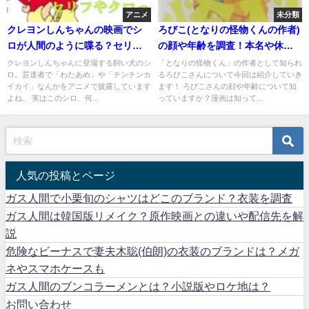
アニメ
未分類
クレヨンしんちゃんの映画でシ
ろびこ(となりの怪物くんの作者)
ロが人間のように喋る？セリフ
の顔や年齢を調査！本名や休載
やクロって？
の理由など
クレヨンしんちゃんに登場する飼い犬のシ
「となりの怪物くん」の作者として知られ
ロ。芸達者で「わたあめ」や「チンチンカ
るろびこさんについて今回は紹介していき
イカイ」なんかをアニメで披露しています
ます！ ろびこさんの顔や年齢について知
よね。 実はこのシロ、何...
っていますか？漫画は知って...
人気の投稿とページ
ガス人間で小栗旬のシャツはどこのブランド？衣装を調査
ガス人間は韓国版リメイク？原作映画との違いや配信先を解
説
危険なビーナスで妻夫木聡(伯朗)の衣装のブランドは？メガ
ネやスマホケースも
ガス人間のブンコラーメンとは？小説版やロケ地は？
お問い合わせ