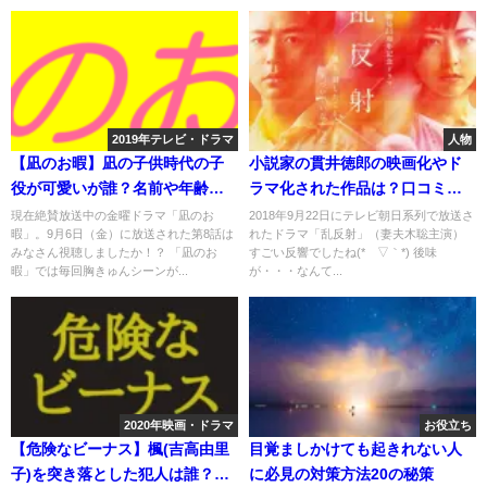
2019年テレビ・ドラマ
人物
【凪のお暇】凪の子供時代の子
小説家の貫井徳郎の映画化やド
役が可愛いが誰？名前や年齢と
ラマ化された作品は？口コミや
事務所はどこ？
感想なども
現在絶賛放送中の金曜ドラマ「凪のお
2018年9月22日にテレビ朝日系列で放送さ
暇」。9月6日（金）に放送された第8話は
れたドラマ「乱反射」（妻夫木聡主演）
みなさん視聴しましたか！？ 「凪のお
すごい反響でしたね(*´▽｀*) 後味
暇」では毎回胸きゅんシーンが...
が・・・なんて...
2020年映画・ドラマ
お役立ち
【危険なビーナス】楓(吉高由里
目覚ましかけても起きれない人
子)を突き落とした犯人は誰？ネ
に必見の対策方法20の秘策