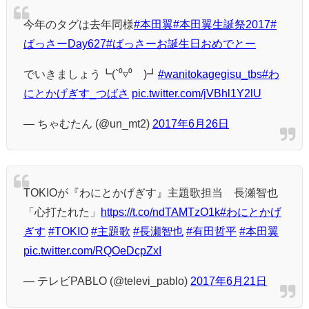
今年のタグは去年同様
#本田翼
#本田翼生誕祭2017
#
ばっさーDay627
#ばっさーお誕生日おめでとー
でいきましょう┗(`⁰▿⁰´)┛
#wanitokagegisu_tbs
#わ
にとかげぎす_つばさ
pic.twitter.com/jVBhl1Y2lU
— ちゃむたん (@un_mt2)
2017年6月26日
TOKIOが『わにとかげぎす』主題歌担当 長瀬智也
「心打たれた」
https://t.co/ndTAMTzO1k
#わにとかげ
ぎす
#TOKIO
#主題歌
#長瀬智也
#有田哲平
#本田翼
pic.twitter.com/RQOeDcpZxI
— テレビPABLO (@televi_pablo)
2017年6月21日