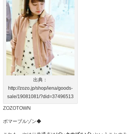
出典：
http://zozo.jp/shop/iena/goods-
sale/19081081/?did=37496513
ZOZOTOWN
ボマーブルゾン◆