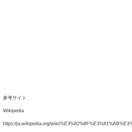
参考サイト
Wikipedia
https://ja.wikipedia.org/wiki/%E3%82%8F%E3%81