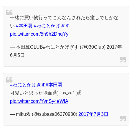
一緒に買い物行ってこんなんされたら癒しでしかな
い
#本田翼
#わにとかげぎす
pic.twitter.com/5h9h2DnqYy
— 本田翼CLUB#わにとかげぎす (@030Club) 2017年
6月5日
#わにとかげぎす
#本田翼
可愛いと思った場面✌(´>ω<｀)✌
pic.twitter.com/YvnSy4eWlA
— miku🌼 (@tsubasa06270930)
2017年7月3日