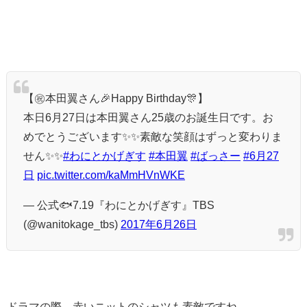
【㊗️本田翼さん🎉Happy Birthday🎊】
本日6月27日は本田翼さん25歳のお誕生日です。お
めでとうございます✨✨素敵な笑顔はずっと変わりま
せん✨✨
#わにとかげぎす
#本田翼
#ばっさー
#6月27
日
pic.twitter.com/kaMmHVnWKE
— 公式🐟7.19『わにとかげぎす』TBS
(@wanitokage_tbs)
2017年6月26日
ドラマの際、赤いニットのシャツも素敵ですね。