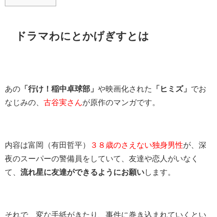
ドラマわにとかげぎすとは
あの
「行け！稲中卓球部」
や映画化された
「ヒミズ」
でお
なじみの、
古谷実さん
が原作のマンガです。
内容は富岡（有田哲平）
３８歳のさえない独身男性
が、深
夜のスーパーの警備員をしていて、友達や恋人がいなく
て、
流れ星に友達ができるようにお願い
します。
それで、変な手紙がきたり、事件に巻き込まれていくとい