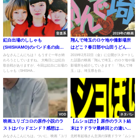
音楽系
2019年の映画
紅白出場のししゃも
翔んで埼玉のロケ地や撮影場所
(SHISHAMO)のバンド名の由来
はどこ？春日部や山田うどんや
や意味は？プロフや経歴も
学校など
みなさんこんにちは！ もうすぐ一年が終
2019年2月22日（金）に公開がスタートし
わろうとしていますね。 大晦日には紅白
た話題の映画「翔んで埼玉」のロケ地や撮
歌合戦がありますが、今回は紅白に出場の
影場所を紹介していきます！ 「翔んで埼
ししゃも（SHISHA...
玉」は、埼玉県を自...
VOD
ネタバレ
映画ユリゴコロの原作小説のラ
【ムショぼけ】原作のラスト結
ストはバッドエンド？感想はイ
末は？ドラマ最終回との違いも
ヤミスか
予想！
みなさんこんにちは。ついに、映画『ユリ
北村有起哉さん主演の深夜ドラマ「ムショ