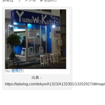
出典：
https://tabelog.com/tokyo/A1323/A132301/13202927/dtlmap/