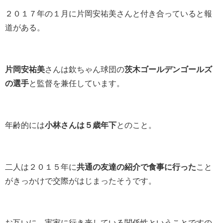
２０１７年の１月に片岡安祐美さんと付き合っていると報
道がある。
片岡安祐美
さんは欽ちゃん球団の
茨木ゴールデンゴールズ
の選手
と監督を兼任しています。
年齢的には
小林さんは５歳年下
とのこと。
二人は２０１５年に
共通の友達の紹介で食事に行った
こと
がきっかけで交際がはじまったそうです。
お互いに、実家に行き来している関係性ということですの