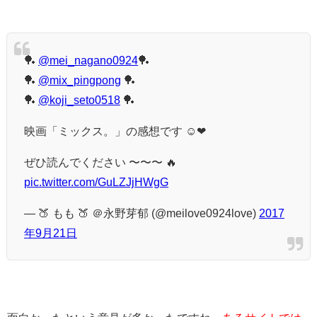
🏓
@mei_nagano0924
🏓
🏓
@mix_pingpong
🏓
🏓
@koji_seto0518
🏓
映画「ミックス。」の感想です ☺︎︎❤︎
ぜひ読んでください 〜〜〜 🔥
pic.twitter.com/GuLZJjHWgG
— 🍑 もも 🍑 ＠永野芽郁 (@meilove0924love)
2017
年9月21日