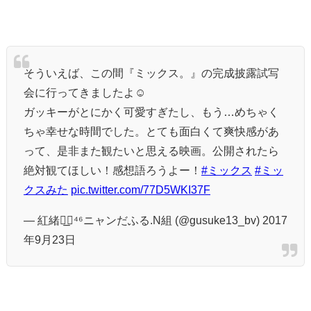
そういえば、この間『ミックス。』の完成披露試写
会に行ってきましたよ☺︎
ガッキーがとにかく可愛すぎたし、もう…めちゃく
ちゃ幸せな時間でした。とても面白くて爽快感があ
って、是非また観たいと思える映画。公開されたら
絶対観てほしい！感想語ろうよー！
#ミックス
#ミッ
クスみた
pic.twitter.com/77D5WKI37F
— 紅緒◢͟￨⁴⁶ニャンだふる.N組 (@gusuke13_bv) 2017
年9月23日