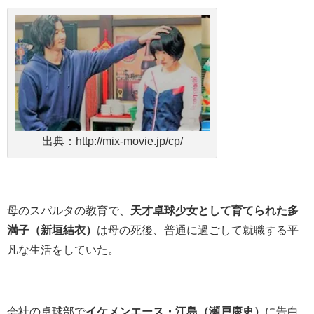
出典：http://mix-movie.jp/cp/
母のスパルタの教育で、
天才卓球少女として育てられた多
満子（新垣結衣）
は母の死後、普通に過ごして就職する平
凡な生活をしていた。
会社の卓球部で
イケメンエース・江島（瀬戸康史）
に告白