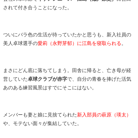
されて付き合うことになった。
ついにバラ色の生活が待っていたかと思うも、新入社員の
美人卓球選手の
愛莉（永野芽郁）に江島を寝取られる
。
まさにどん底に落ちてしまう。田舎に帰ると、亡き母が経
営していた
卓球クラブが赤字
で、自分の青春を捧げた活気
あのある練習風景はすでにそこにはない。
メンバーも妻と娘に見捨てられた
新入部員の萩原（瑛太）
や、モテない面々が集結していた。