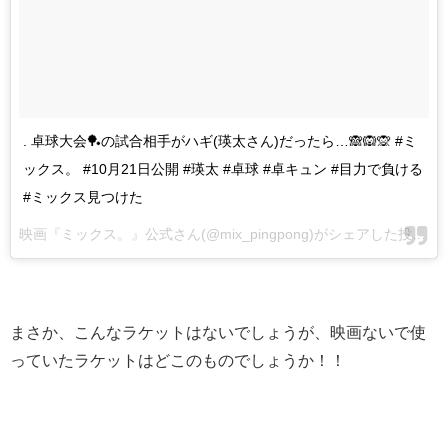
. 卓球大会🏓の試合相手がハギ(瑛太さん)だったら…🙈🙉🙊 #ミ
ックス。 #10月21日公開 #瑛太 #卓球 #卓キュン #目力で負ける
#ミックス見つけた
映画『ミックス。』公式さん(@mix_pingpong)がシェアした投稿 -
2
まさか、こんなラケットはないでしょうが、映画ないで使
っていたラケットはどこのものでしょうか！！