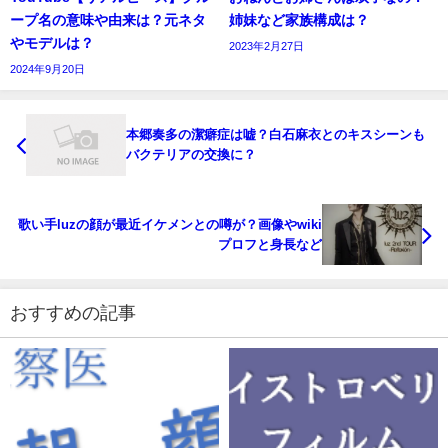
ープ名の意味や由来は？元ネタ
姉妹など家族構成は？
やモデルは？
2023年2月27日
2024年9月20日
本郷奏多の潔癖症は嘘？白石麻衣とのキスシーンも
バクテリアの交換に？
歌い手luzの顔が最近イケメンとの噂が？画像やwiki
プロフと身長など
おすすめの記事