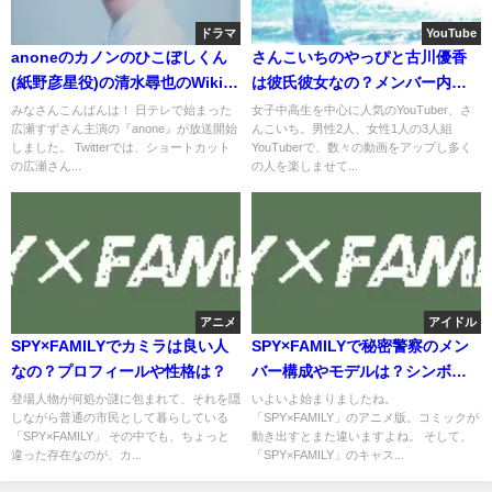
ドラマ
YouTube
anoneのカノンのひこぼしくん
さんこいちのやっぴと古川優香
(紙野彦星役)の清水尋也のWikiや
は彼氏彼女なの？メンバー内の
画像は？
関係性は？
みなさんこんばんは！ 日テレで始まった
女子中高生を中心に人気のYouTuber、さ
広瀬すずさん主演の『anone』が放送開始
んこいち。男性2人、女性1人の3人組
しました。 Twitterでは、ショートカット
YouTuberで、数々の動画をアップし多く
の広瀬さん...
の人を楽しませて...
アニメ
アイドル
SPY×FAMILYでカミラは良い人
SPY×FAMILYで秘密警察のメン
なの？プロフィールや性格は？
バー構成やモデルは？シンボル
やラストは？
登場人物が何処か謎に包まれて、それを隠
いよいよ始まりましたね。
しながら普通の市民として暮らしている
「SPY×FAMILY」のアニメ版。コミックが
「SPY×FAMILY」 その中でも、ちょっと
動き出すとまた違いますよね。 そして、
違った存在なのが、カ...
「SPY×FAMILY」のキャス...