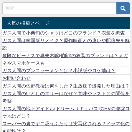
人気の投稿とページ
ガス人間で小栗旬のシャツはどこのブランド？衣装を調査
ガス人間は韓国版リメイク？原作映画との違いや配信先を解
説
危険なビーナスで妻夫木聡(伯朗)の衣装のブランドは？メガ
ネやスマホケースも
ガス人間のブンコラーメンとは？小説版やロケ地は？
お問い合わせ
ガス人間の佐野教授は何をした？生放送で爆発した理由は？
ガス人間のいとしのエリーはなぜ？意味やラストとの関係を
考察
ガス人間の地下アイドル(ドリームサキュバス)のPVの廃墟ロ
ケ地はどこ？
スーパーの裏でヤニ吸うふたりは実写化される？ドラマ化の
可能性は？