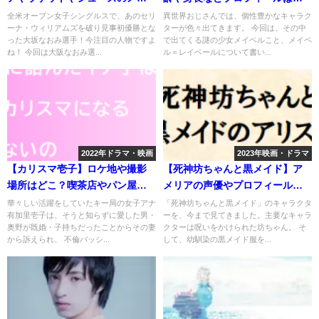
カーはどこ？
声優は？
全米オープン女子シングルスで、あのセリ
異世界おじさんでは、個性豊かなキャラク
ーナ・ウィリアムズを破り見事初優勝とな
ターが色々出てきます。 今回は、その中
った大坂なおみ選手！今注目の人物ですよ
で出てくる謎の少女メイベルこと、メイベ
ね！ 今回は大阪なおみ選...
ル＝レイベールについて書い...
2022年ドラマ・映画
2023年映画・ドラマ
【カリスマ壱子】ロケ地や撮影
【死神坊ちゃんと黒メイド】ア
場所はどこ？喫茶店やパン屋な
メリアの声優やプロフィール
ど
は？過去は？
華々しい活躍をしていたキー局の女子アナ
「死神坊ちゃんと黒メイド」のキャラクタ
有加里壱子は、そうと知らずに愛した男・
ーを、今まで見てきました。主要なキャラ
奥野が既婚・子持ちだったことからその妻
クターは呪いをかけられた坊ちゃん。 そ
から訴えられ、 不倫バッシ...
して、幼馴染の黒メイド服を...