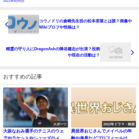
2021年8月6日
コウノドリの倉崎先生役の松本若菜とは誰？画像や
Wikiプロフや性格は？
精霊の守り人にDragonAshの降谷建志が出演？役柄
や現在の活動は？
おすすめの記事
スポーツ
2022年ドラマ・映画
大坂なおみ選手のテニスのウェ
異世界おじさんでメイベルの年
アやラケットやシューズのメー
齢や身長などプロフィールは？