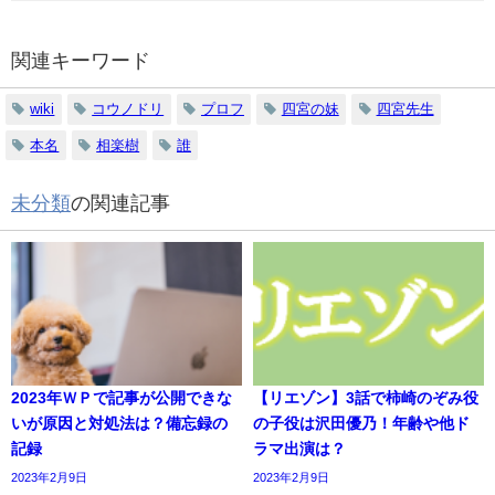
関連キーワード
wiki
コウノドリ
プロフ
四宮の妹
四宮先生
本名
相楽樹
誰
未分類
の関連記事
2023年ＷＰで記事が公開できな
【リエゾン】3話で柿崎のぞみ役
いが原因と対処法は？備忘録の
の子役は沢田優乃！年齢や他ド
記録
ラマ出演は？
2023年2月9日
2023年2月9日