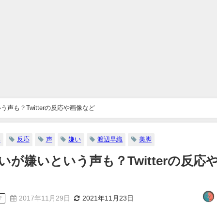
声も？Twitterの反応や画像など
い
反応
声
嫌い
渡辺早織
美脚
が嫌いという声も？Twitterの反応
2017年11月29日
2021年11月23日
す