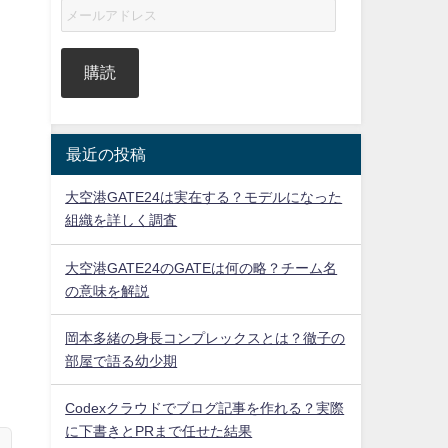
購読
最近の投稿
大空港GATE24は実在する？モデルになった
組織を詳しく調査
大空港GATE24のGATEは何の略？チーム名
の意味を解説
岡本多緒の身長コンプレックスとは？徹子の
部屋で語る幼少期
Codexクラウドでブログ記事を作れる？実際
に下書きとPRまで任せた結果