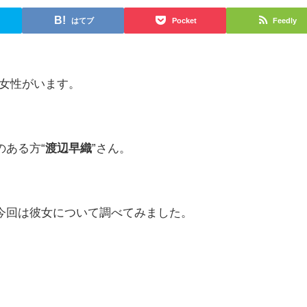
はてブ
Pocket
Feedly
る女性がいます。
のある方“
渡辺早織
”さん。
今回は彼女について調べてみました。