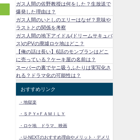
ガス人間の佐野教授は何をした？生放送で
爆発した理由は？
ガス人間のいとしのエリーはなぜ？意味や
ラストとの関係を考察
ガス人間の地下アイドル(ドリームサキュバ
ス)のPVの廃墟ロケ地はどこ？
【俺の話は長い】6話のモンブランはどこ
に売っている？ケーキ屋の名前は？
スーパーの裏でヤニ吸うふたりは実写化さ
れる？ドラマ化の可能性は？
おすすめリンク
・地獄楽
・ＳＰＹ×ＦＡＭＩＬＹ
・ロケ地 ドラマ、映画
・U-NEXTのおすすめ理由やメリット・デメリ