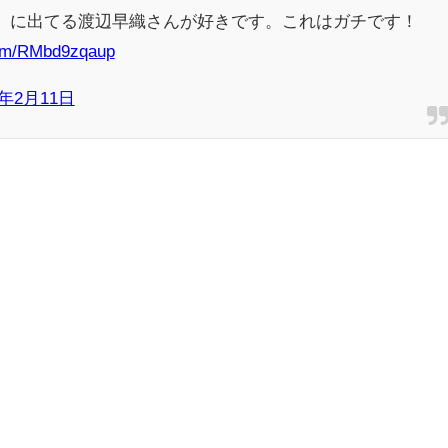
チ』に出てる渡辺早織さんが好きです。これはガチです！
.com/RMbd9zqaup
9年2月11日