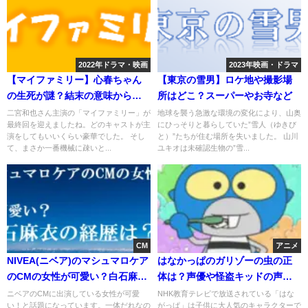
2022年ドラマ・映画
2023年映画・ドラマ
【マイファミリー】心春ちゃん
【東京の雪男】ロケ地や撮影場
の生死が謎？結末の意味から考
所はどこ？スーパーやお寺など
察！
二宮和也さん主演の「マイファミリー」が
地球を襲う急激な環境の変化により、山奥
最終回を迎えましたね。どのキャストが主
にひっそりと暮らしていた”雪人（ゆきび
演をしてもいいくらい豪華でした。 そし
と）”たちが住む場所を失いました。 山川
て、まさか一番機械に疎いと...
ユキオは未確認生物の”雪...
CM
アニメ
NIVEA(ニベア)のマシュマロケア
はなかっぱのガリゾーの虫の正
のCMの女性が可愛い？白石麻衣
体は？声優や怪盗キッドの声の
の経歴は？
回は何話？
ニベアのCMに出演している女性が可愛
NHK教育テレビで放送されている「はな
い！と話題になっています。一体だれなの
がっぱ」は子供に大人気のキャラクターで