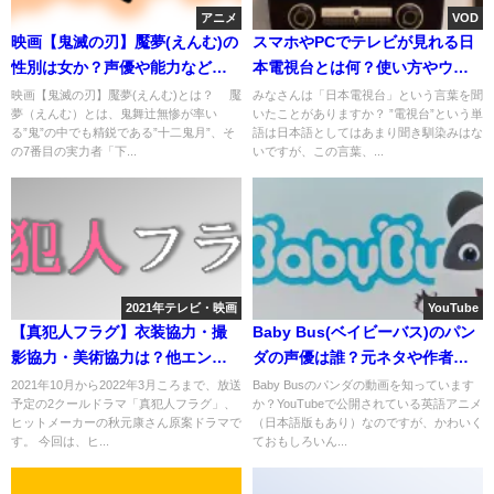
アニメ
VOD
映画【鬼滅の刃】魘夢(えんむ)の
スマホやPCでテレビが見れる日
性別は女か？声優や能力など血
本電視台とは何？使い方やウイ
鬼術は？
ルスが心配とは？
映画【鬼滅の刃】魘夢(えんむ)とは？ 魘
みなさんは「日本電視台」という言葉を聞
夢（えんむ）とは、鬼舞辻無惨が率い
いたことがありますか？ ”電視台”という単
る”鬼”の中でも精鋭である”十二鬼月”、そ
語は日本語としてはあまり聞き馴染みはな
の7番目の実力者「下...
いですが、この言葉、...
2021年テレビ・映画
YouTube
【真犯人フラグ】衣装協力・撮
Baby Bus(ベイビーバス)のパン
影協力・美術協力は？他エンド
ダの声優は誰？元ネタや作者の
ロールは？
情報なども
2021年10月から2022年3月ころまで、放送
Baby Busのパンダの動画を知っています
予定の2クールドラマ「真犯人フラグ」、
か？YouTubeで公開されている英語アニメ
ヒットメーカーの秋元康さん原案ドラマで
（日本語版もあり）なのですが、かわいく
す。 今回は、ヒ...
ておもしろいん...