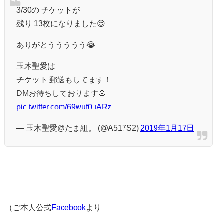
3/30の チケットが
残り 13枚になりました😌
ありがとううううう😭
玉木聖愛は
チケット 郵送もしてます！
DMお待ちしております🌸
pic.twitter.com/69wuf0uARz
— 玉木聖愛@たま組。 (@A517S2)
2019年1月17日
（ご本人公式
Facebook
より