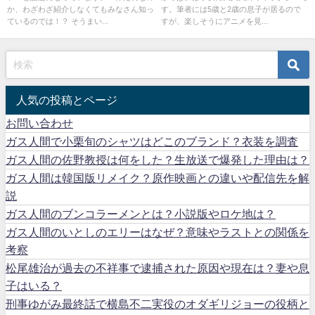
か、わざわざ紹介しなくてもみなさん知っ
す。筆者には5歳と2歳の息子が居るので
ているのでは！？ そうまい...
すが、楽しそうにアニメを見...
人気の投稿とページ
お問い合わせ
ガス人間で小栗旬のシャツはどこのブランド？衣装を調査
ガス人間の佐野教授は何をした？生放送で爆発した理由は？
ガス人間は韓国版リメイク？原作映画との違いや配信先を解
説
ガス人間のブンコラーメンとは？小説版やロケ地は？
ガス人間のいとしのエリーはなぜ？意味やラストとの関係を
考察
松尾雄治が過去の不祥事で逮捕された原因や現在は？妻や息
子はいる？
刑事ゆがみ最終話で横島不二実役のオダギリジョーの役柄と