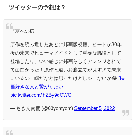
ツイッターの予想は？
『夏への扉』
原作を読み返したあとに邦画版視聴。ピートが30年
後の未来でヒューマノイドとして重要な脇役として
登場したり、いい感じに邦画らしくアレンジされて
て面白かった！原作と違いお膳立てが良すぎて未来
にいるの一瞬だなとは思ったけどしゃーないか😂
#映
画好きな人と繋がりたい
pic.twitter.com/lhZBy9dOWC
— ちきん南蛮 (@03yomyom)
September 5, 2022