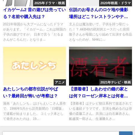
2025年ドラマ・映画
2020年映画・ドラマ
イカゲーム2 昔の遊びは売ってい
伝説のお母さんのロケ地や撮影
る？名前や購入先は？
場所はどこ？レストランやテー
マパークなど
2021年韓国から大ブームになったドラマ
主人公は魔法使いで、子供を持つ母だっ
があります。「イカゲーム」これは韓国の
た！？ AKB48の絶対的エースだった前田
子供の遊びですが、 日本で言う「だるま
敦子さんが母親になり始めて出演する作品
さんがころんだ」となりま...
となったのが、NHKに...
アニメ
2021年テレビ・映画
あたしンちの都市伝説がやば
【漂着者】しあわせの鐘の家と
い？最終回が怖いが考察は？
は何？ローゼン岸本とは何者で
関係は？
漫画「あたしンち」はけらえいこさん原作
【漂着者】はテレビ朝日系列で放送されて
で、1996年5月から読売新聞の「日曜版」
いる連続ドラマです。主演を務めるのは俳
で連載が始まりました。 コミック本とし
優の斎藤工さん。共演には白石麻衣さん、
て発売されたのは、19...
船越英一郎さん、生瀬勝久さ...