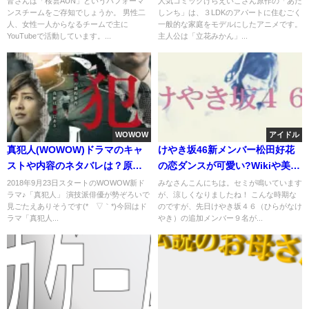
皆さんは「桜雲AUN」というパフォーマ
人気コミックけらえいこさん原作の「あた
ンスチームをご存知でしょうか。 男性二
しンち」は、３LDKのアパートに住むごく
人、女性一人からなるチームで主に
一般的な家庭をモデルにしたアニメです。
YouTubeで活動しています。...
主人公は「立花みかん」...
WOWOW
アイドル
真犯人(WOWOW)ドラマのキャ
けやき坂46新メンバー松田好花
ストや内容のネタバレは？原作
の恋ダンスが可愛い?Wikiや美人
や脚本は誰？
姉妹プロフ
2018年9月23日スタートのWOWOW新ド
みなさんこんにちは。セミが鳴いています
ラマ♪「真犯人」 演技派俳優が勢ぞろいで
が、涼しくなりましたね！ こんな時期な
見ごたえありそうです(*´▽｀*)今回はド
のですが、先日けやき坂４６（ひらがなけ
ラマ「真犯人...
やき）の追加メンバー９名が...