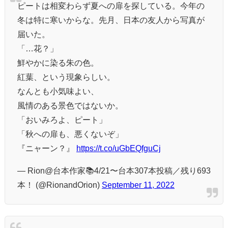
ピートは相変わらず夏への扉を探している。今年の
冬は特に寒いからな。先月、日本の友人から写真が
届いた。
「…花？」
鮮やかに染る朱の色。
紅葉、という現象らしい。
なんとも小気味よい、
風情のある景色ではないか。
「おいみろよ、ピート」
「秋への扉も、悪くないぞ」
『ニャーン？』
https://t.co/uGbEQfguCj
— Rion@台本作家📚4/21〜台本307本投稿／残り693
本！ (@RionandOrion)
September 11, 2022