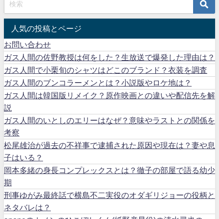
人気の投稿とページ
お問い合わせ
ガス人間の佐野教授は何をした？生放送で爆発した理由は？
ガス人間で小栗旬のシャツはどこのブランド？衣装を調査
ガス人間のブンコラーメンとは？小説版やロケ地は？
ガス人間は韓国版リメイク？原作映画との違いや配信先を解
説
ガス人間のいとしのエリーはなぜ？意味やラストとの関係を
考察
松尾雄治が過去の不祥事で逮捕された原因や現在は？妻や息
子はいる？
岡本多緒の身長コンプレックスとは？徹子の部屋で語る幼少
期
刑事ゆがみ最終話で横島不二実役のオダギリジョーの役柄と
ネタバレは？