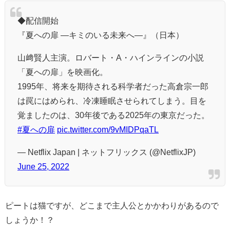
◆配信開始
『夏への扉 ―キミのいる未来へ―』（日本）
山﨑賢人主演。ロバート・A・ハインラインの小説
「夏への扉」を映画化。
1995年、将来を期待される科学者だった高倉宗一郎
は罠にはめられ、冷凍睡眠させられてしまう。目を
覚ましたのは、30年後である2025年の東京だった。
#夏への扉
pic.twitter.com/9vMIDPqaTL
— Netflix Japan | ネットフリックス (@NetflixJP)
June 25, 2022
ピートは猫ですが、どこまで主人公とかかわりがあるので
しょうか！？