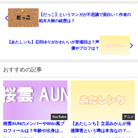
【だっこ】というマンガが不思議で面白い！作者の
柏木大樹の経歴は？
【あたしンち】石田ゆりがかわいいが登場回は？声
優やプロフは？
おすすめの記事
YouTube
アニメ
桜雲AUNのメンバーやWiki風プ
【あたしンち】立花みかんが発
ロフィールは？年齢や出身はど
達障害という噂は本当なの？理
こ？
由や原因は？