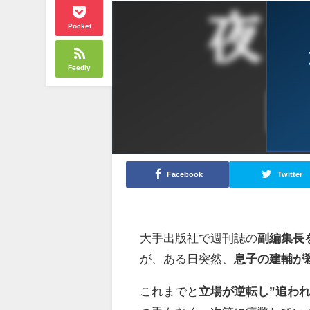
Pocket
Feedly
Facebook
Twitter
大手出版社で週刊誌の
副編集長
が、ある日突然、
息子の建輔が
これまでと
立場が逆転し”追わ