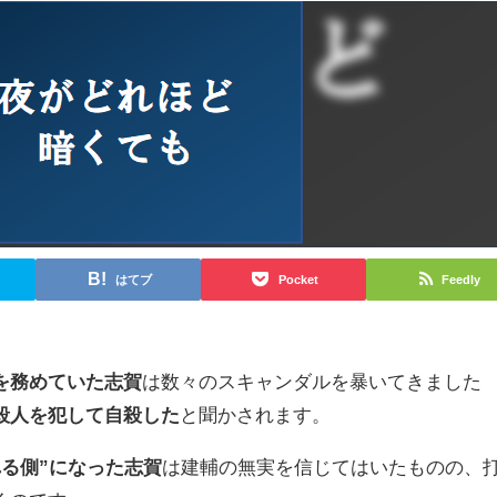
はてブ
Pocket
Feedly
を務めていた志賀
は数々のスキャンダルを暴いてきました
殺人を犯して自殺した
と聞かされます。
れる側”になった志賀
は建輔の無実を信じてはいたものの、