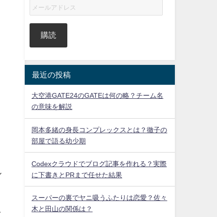
購読
最近の投稿
大空港GATE24のGATEは何の略？チーム名
の意味を解説
岡本多緒の身長コンプレックスとは？徹子の
部屋で語る幼少期
Codexクラウドでブログ記事を作れる？実際
ル
に下書きとPRまで任せた結果
スーパーの裏でヤニ吸うふたりは恋愛？佐々
木と田山の関係は？
し