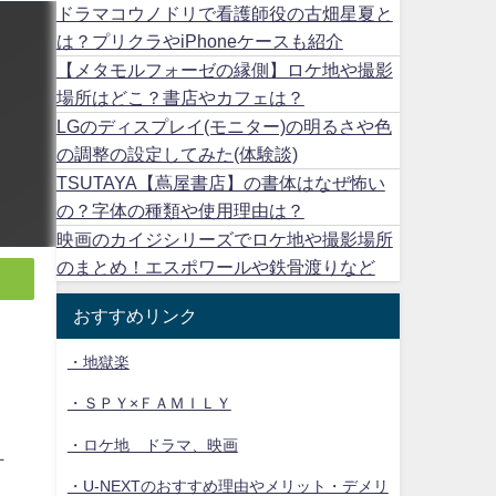
ドラマコウノドリで看護師役の古畑星夏と
は？プリクラやiPhoneケースも紹介
【メタモルフォーゼの縁側】ロケ地や撮影
場所はどこ？書店やカフェは？
LGのディスプレイ(モニター)の明るさや色
の調整の設定してみた(体験談)
TSUTAYA【蔦屋書店】の書体はなぜ怖い
の？字体の種類や使用理由は？
映画のカイジシリーズでロケ地や撮影場所
のまとめ！エスポワールや鉄骨渡りなど
おすすめリンク
・地獄楽
・ＳＰＹ×ＦＡＭＩＬＹ
・ロケ地 ドラマ、映画
打
・U-NEXTのおすすめ理由やメリット・デメリ