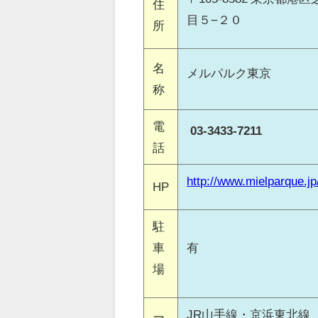
住
目５−２０
所
名
メルパルク東京
称
電
03-3433-7211
話
http://www.mielparque.jp
HP
駐
車
有
場
JR山手線・京浜東北線