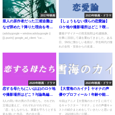
2017年映画
2023年映画・ドラマ
亜人の原作者だった三浦追儺は
【しょうもない僕らの恋愛論】
なぜ辞めた？降りた理由を考察
ロケ地や撮影場所はどこ？喫茶
してみた
店や大学など
(adsbygoogle = window.adsbygoogle ||
書籍デザイナーの筒見拓郎は41歳独身。
[]).push({ google_ad_client: "ca-...
仕事に没頭して歳を重ねてきました。ある
日、SNSに懐かしい名前が…学生時代の憧
れの女性・安奈からの友達...
2020年映画・ドラマ
2023年映画・ドラマ
恋する母たち(こいはは)のロケ地
【大雪海のカイナ】ヤオナの声
や撮影場所はどこ？与論島編～
優やプロフィール！年齢や能力
かき氷の店など
など
3人の同い年の男の子の母たち。それぞれ
今回はアニメ【大雪海のカイナ】に出てく
立場は違えど、それぞれがそれぞれに
るキャラクター「ヤオナ」とその声優キャ
「恋」をしながらも、家庭を守ろうとする
ストの紹介まとめをしていきたいと思いま
姿を描いた作品。 杏の夫が斉...
す。 2023年1月に公開...