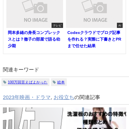
テレビ
AI
岡本多緒の身長コンプレック
Codexクラウドでブログ記事
スとは？徹子の部屋で語る幼
を作れる？実際に下書きとPR
少期
まで任せた結果
関連キーワード
100万回言えばよかった
絵本
2023年映画・ドラマ
,
お役立ち
の関連記事