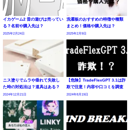
イカゲーム2 昔の遊びは売ってい
洗濯板のおすすめの特徴や種類
る？名前や購入先は？
まとめ！価格や購入先は？
2025年2月24日
2025年2月9日
ニス塗りでムラや垂れて失敗し
【危険】TradeFlexGPT 3.1は詐
た時の対処法は？道具はある？
欺で注意！内容や口コミを調査
2024年12月21日
2024年8月19日