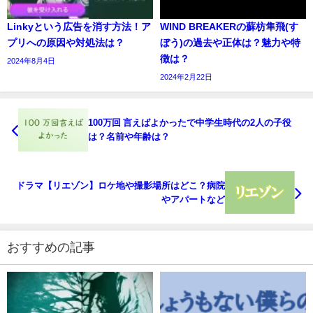
Linkyという広告を消す方法！ア
WIND BREAKERの蘇枋隼飛(す
プリへの原因や対処法は？
ぼう)の過去や正体は？魅力や特
徴は？
2024年8月4日
2024年2月22日
100万回 言えばよかったで中学生時代の2人の子役
は？名前や年齢は？
ドラマ【リエゾン】ロケ地や撮影場所はどこ？病院
やアパートなど
おすすめの記事