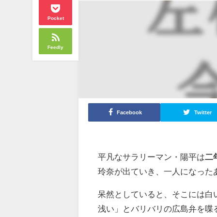
Pocket
Feedly
Facebook
Twitter
平凡なサラリーマン・陽平は
二
玲奈が出ていき、一人になった
呆然としていると、そこには白
浅い」とバリバリの広島弁を喋