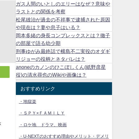
ガス人間のいとしのエリーはなぜ？意味や
ラストとの関係を考察
松尾雄治が過去の不祥事で逮捕された原因
や現在は？妻や息子はいる？
岡本多緒の身長コンプレックスとは？徹子
の部屋で語る幼少期
刑事ゆがみ最終話で横島不二実役のオダギ
リジョーの役柄とネタバレは？
anoneのカノンのひこぼしくん(紙野彦星
役)の清水尋也のWikiや画像は？
おすすめリンク
。
・地獄楽
・ＳＰＹ×ＦＡＭＩＬＹ
が
・ロケ地 ドラマ、映画
・U-NEXTのおすすめ理由やメリット・デメリ