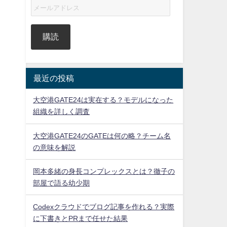
購読
最近の投稿
大空港GATE24は実在する？モデルになった
組織を詳しく調査
」
大空港GATE24のGATEは何の略？チーム名
の意味を解説
岡本多緒の身長コンプレックスとは？徹子の
部屋で語る幼少期
Codexクラウドでブログ記事を作れる？実際
に下書きとPRまで任せた結果