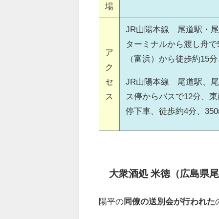
場
JR山陽本線 尾道駅・
ターミナルから渡し舟で
ア
（富浜）から徒歩約15分、
ク
セ
JR山陽本線 尾道駅、
ス
ス停からバスで12分、
停下車、徒歩約4分、350
大衆酒処 米徳（広島県
陽平の
同僚の送別会が行われた