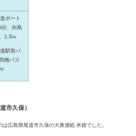
尾道ポート
5分、向島
1.3㎞
尾道駅前バ
東西橋バス
m
尾道市久保）
のは広島県尾道市久保の大衆酒処 米徳でした。