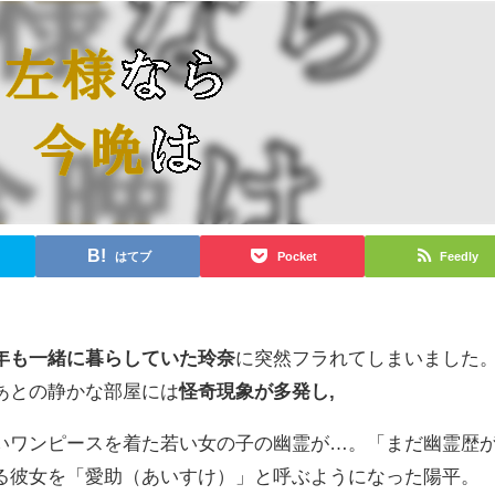
はてブ
Pocket
Feedly
年も一緒に暮らしていた玲奈
に突然フラれてしまいました
あとの静かな部屋には
怪奇現象が多発し,
いワンピースを着た若い女の子の幽霊が…。「まだ幽霊歴
る彼女を「愛助（あいすけ）」と呼ぶようになった陽平。