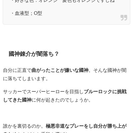
・好きな色：オレンジ 髪色もオレンジですしね
・血液型；O型
國神錬介が闇落ち？
自分に正直で
曲がったことが嫌いな國神
。そんな國神が闇
に落ちてしまいます。
サッカーでスーパーヒーローを目指し
ブルーロックに挑戦
してきた國神
に何が起きたのでしょうか。
誰かを裏切るのか。
極悪非道なプレーをし自分が勝ち上が