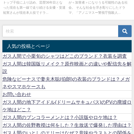
トップ子役に上り詰め、芸歴36年目とな
が＜加害者＞になりうる可能性のある社
った現在も第一線で走り続ける女優・安達
会。 そんな社会を浮き彫りにしたドラ
祐実さんが現在本人役でドラ...
マ、「アノニマスー警視庁指殺人...
人気の投稿とページ
ガス人間で小栗旬のシャツはどこのブランド？衣装を調査
ガス人間は韓国版リメイク？原作映画との違いや配信先を解
説
危険なビーナスで妻夫木聡(伯朗)の衣装のブランドは？メガ
ネやスマホケースも
お問い合わせ
ガス人間の地下アイドル(ドリームサキュバス)のPVの廃墟ロ
ケ地はどこ？
ガス人間のブンコラーメンとは？小説版やロケ地は？
ガス人間の佐野教授は何をした？生放送で爆発した理由は？
ガス人間のいとしのエリーはなぜ？意味やラストとの関係を