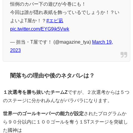
恒例のカバー下の遊びが今巻にも！
今回は誰が隠れ表紙を飾っているでしょうか！？い
よいよT屋か！？
#エピ凪
pic.twitter.com/EYG9jk5Vwk
— 担当・T屋です！ (@magazine_tya)
March 19,
2023
闇落ちの理由や後のネタバレは？
１次選考を勝ち抜いたチーム
Z
ですが、２次選考からは５つ
のステージに分かれみんながバラバラになります。
世界
一のゴールキーパーの能力が設定
されたプログラムか
ら９０分以内に１００ゴールを奪う
１
ST
ステージを突破し
た國神は