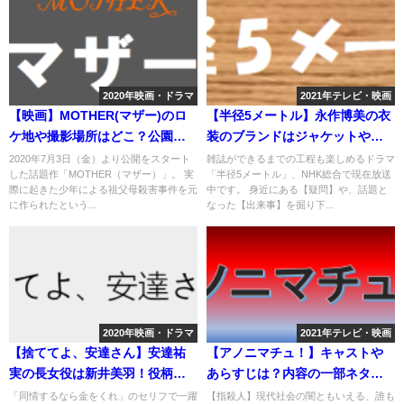
2020年映画・ドラマ
2021年テレビ・映画
【映画】MOTHER(マザー)のロ
【半径5メートル】永作博美の衣
ケ地や撮影場所はどこ？公園や
装のブランドはジャケットやペ
神社など
ンダントなど
2020年7月3日（金）より公開をスタート
雑誌ができるまでの工程も楽しめるドラマ
した話題作「MOTHER（マザー）」。 実
「半径5メートル」、NHK総合で現在放送
際に起きた少年による祖父母殺害事件を元
中です。 身近にある【疑問】や、話題と
に作られたという...
なった【出来事】を掘り下...
2020年映画・ドラマ
2021年テレビ・映画
【捨ててよ、安達さん】安達祐
【アノニマチュ！】キャストや
実の長女役は新井美羽！役柄や
あらすじは？内容の一部ネタバ
他出演作品は？
レも？
「同情するなら金をくれ」のセリフで一躍
【指殺人】現代社会の闇ともいえる、誰も