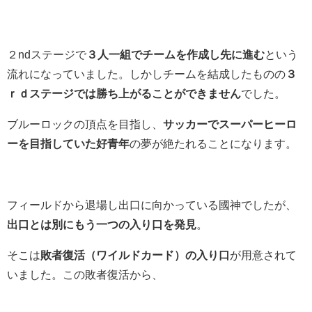
２
n
d
ステージで
３人一組でチームを作成し
先に進む
という
流れになっていました。しかしチームを結成したものの
３
ｒｄステージでは勝ち上がることができません
でした。
ブルーロックの頂点を目指し、
サッカーでスーパーヒーロ
ーを目指していた好青年
の夢が絶たれることになります。
フィールドから退場し出口に向かっている國神でしたが、
出口とは別にもう一つの入り口を発見
。
そこは
敗者復活（ワイルドカード）の入り口
が用意されて
いました。この敗者復活から、