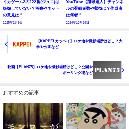
イカゲーム2の222番(ジュニ)は
YouTube【蹴球達人】チャンネ
妊娠していない？考察やネット
ルの登録者数や収益は？作成者
の意見は？
は何者？
2025年2月9日
2024年10月26日
【KAPPEI カッペイ】ロケ地や撮影場所はどこ？大
学や公園など
映画【PLAN75】ロケ地や撮影場所はどこ？公園や
ボーリング場など
おすすめの記事