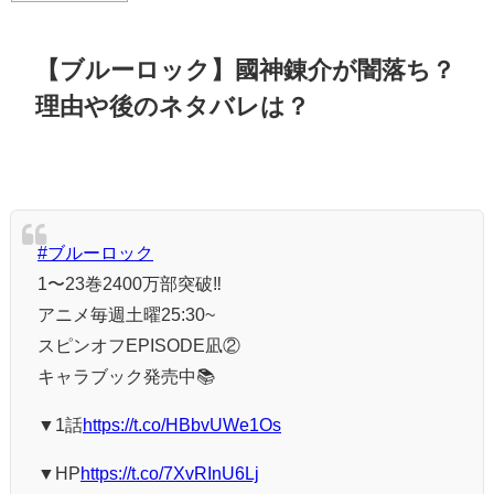
【ブルーロック】國神錬介が闇落ち？
理由や後のネタバレは？
#ブルーロック
1〜23巻2400万部突破‼️
アニメ毎週土曜25:30~
スピンオフEPISODE凪②
キャラブック発売中📚
▼1話
https://t.co/HBbvUWe1Os
▼HP
https://t.co/7XvRInU6Lj