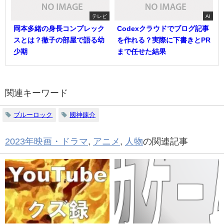
テレビ
AI
岡本多緒の身長コンプレック
Codexクラウドでブログ記事
スとは？徹子の部屋で語る幼
を作れる？実際に下書きとPR
少期
まで任せた結果
関連キーワード
ブルーロック
國神錬介
2023年映画・ドラマ
,
アニメ
,
人物
の関連記事