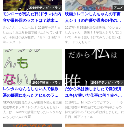
2019年テレビ・ドラマ
アニメ
モンローが死んだ日(ドラマ)の内
映画クレヨンしんちゃんの宇宙
容や最終回のラストは？結末ネ
人シリリの声優や過去24作の隠
タバレも
れキャラは？
みなさん、こんにちは！ 2019年を迎えま
2017年4月15日劇場公開映画、“クレヨン
したね！お正月番組で盛り上がっています
しんちゃん 襲来！！宇宙人シリリ”につ
が、今回は小説が原作。 1月6日(日)夜10
いて、今回は掘り下げてみたいと思いま
時～スタート...
す。 ドラえもんに...
2020年映画・ドラマ
2019年テレビ・ドラマ
レンタルなんもしない人で福原
だから私は推しましたで愛(桜井
遥の部屋にあったアヒルのラン
ユキ)が稼いだ仕事は何？赤ペン
プは購入できるか？
先生とは？
NEWSの増田貴久さんが主演を務める現在
2019年は、NHKのドラマがアツい！！ 今
放送中のドラマ「レンタルなんもしない
回は現在NHK総合にて土曜23時半からの
人」は、Twitterで話題になったレンタルな
枠で放送中の「だから私は推しました」に
んもしない人の実写...
注目。地下アイドル...